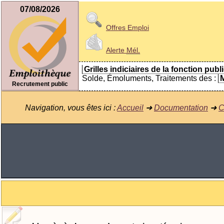
07/08/2026
Offres Emploi
Alerte
Mél.
Grilles indiciaires de la fonction publ
Solde, Émoluments, Traitements des :
M
Recrutement public
Navigation, vous êtes ici :
Accueil
➜
Documentation
➜
C