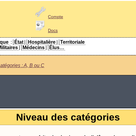
Compte
Docs
ique
:
État
|
Hospitalière
|
Territoriale
ilitaires
|
Médecins
|
Élus…
atégories : A, B ou C
Niveau des catégories