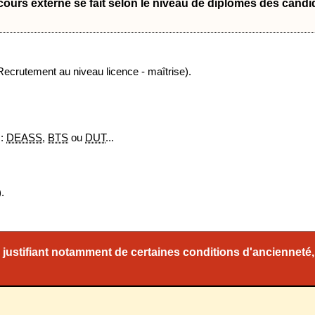
ours externe se fait selon le niveau de diplômes des candi
ecrutement au niveau licence - maîtrise).
 :
DEASS
,
BTS
ou
DUT
...
).
 justifiant notamment de certaines conditions d'ancienneté,