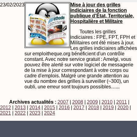
23/02/2023
Mise à jour des grilles
indiciaires de la fonction
publique d'État, Territoriale,
Hospitalière et Militaire
Toutes les grilles
indiciaires : FPE, FPT, FPH et
Militaires ont été mises à jour.
Les grilles indiciaires affichées
sur emploitheque.org bénéficient d'un contrôle
constant. Avec notre service gratuit : Amelgi, vous
pouvez être alerté sur votre logiciel de messagerie
de la mise à jour correspondant à votre corps ou
cadre d'emplois. Malgré une grande attention au
vue du nombre des grilles à surveiller (~300), un
oubli, une erreur sont toujours possibles…...
Archives actualités :
2007
|
2008
|
2009
|
2010
|
2011
|
2012
|
2013
|
2014
|
2015
|
2016
|
2017
|
2018
|
2019
|
2020
|
2021
|
2022
|
2023
|
2024