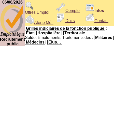
06/08/2026
Compte
Infos
Offres Emploi
Docs
Contact
Alerte
Mél.
Grilles indiciaires de la fonction publique
:
État
|
Hospitalière
|
Territoriale
Solde, Émoluments, Traitements des :
Militaires
|
Recrutement
Médecins
|
Élus…
public