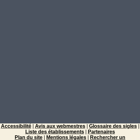
Accessibilité
|
Avis aux webmestres
|
Glossaire des sigles
|
Liste des établissements
|
Partenaires
Plan du site
|
Mentions légales
|
Rechercher un