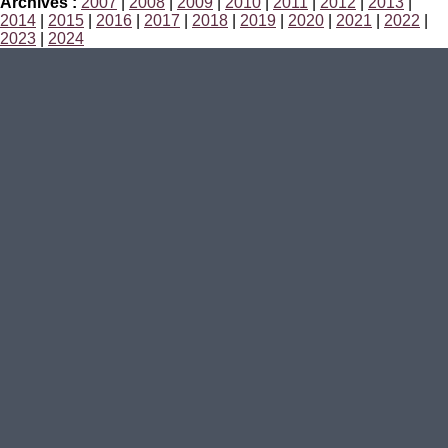
Archives :
2007
|
2008
|
2009
|
2010
|
2011
|
2012
|
2013
|
2014
|
2015
|
2016
|
2017
|
2018
|
2019
|
2020
|
2021
|
2022
|
2023
|
2024