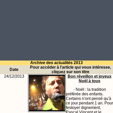
Archive des actualités 2013
Pour accéder à l'article qui vous intéresse,
Date
cliquez sur son titre
24/12/2013
Bon réveillon et joyeux
Noël à tous
- Noël : la tradition
préférée des enfants.
Certains n'ont pensé qu'à
ce jour pendant 1 an. Pour
festoyer dignement,
Pascal Vincent et le