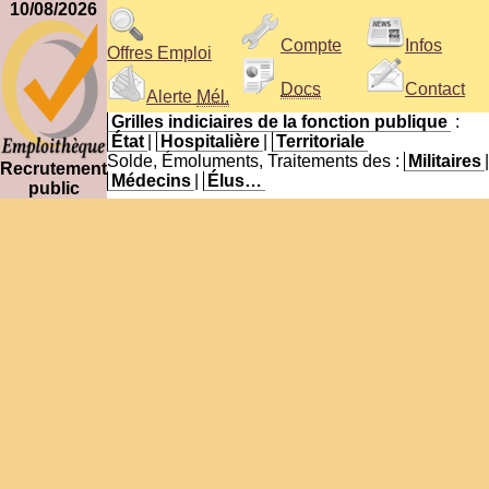
10/08/2026
Compte
Infos
Offres Emploi
Docs
Contact
Alerte
Mél.
Grilles indiciaires de la fonction publique
:
État
|
Hospitalière
|
Territoriale
Solde, Émoluments, Traitements des :
Militaires
|
Recrutement
Médecins
|
Élus…
public