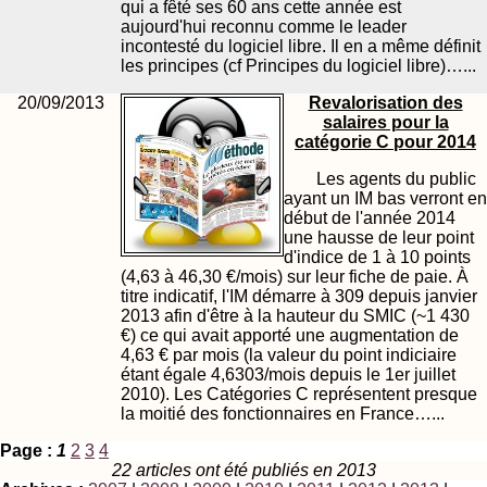
qui a fêté ses 60 ans cette année est
aujourd'hui reconnu comme le leader
incontesté du logiciel libre. Il en a même définit
les principes (cf Principes du logiciel libre)…...
20/09/2013
Revalorisation des
salaires pour la
catégorie C pour 2014
Les agents du public
ayant un IM bas verront en
début de l'année 2014
une hausse de leur point
d'indice de 1 à 10 points
(4,63 à 46,30 €/mois) sur leur fiche de paie. À
titre indicatif, l'IM démarre à 309 depuis janvier
2013 afin d'être à la hauteur du SMIC (~1 430
€) ce qui avait apporté une augmentation de
4,63 € par mois (la valeur du point indiciaire
étant égale 4,6303/mois depuis le 1er juillet
2010). Les Catégories C représentent presque
la moitié des fonctionnaires en France…...
Page :
1
2
3
4
22 articles ont été publiés en 2013