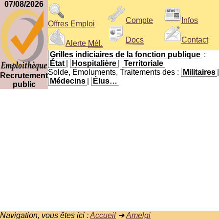
07/08/2026
Compte
Infos
Offres Emploi
Docs
Contact
Alerte
Mél.
Grilles indiciaires de la fonction publique
:
État
|
Hospitalière
|
Territoriale
Solde, Émoluments, Traitements des :
Militaires
|
Recrutement
Médecins
|
Élus…
public
Navigation, vous êtes ici :
Accueil
➜
Amelgi