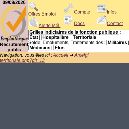
09/08/2026
Compte
Infos
Offres Emploi
Docs
Contact
Alerte
Mél.
Grilles indiciaires de la fonction publique
:
État
|
Hospitalière
|
Territoriale
Solde, Émoluments, Traitements des :
Militaires
|
Recrutement
Médecins
|
Élus…
public
Navigation, vous êtes ici :
Accueil
➜
Amelgi
territoriale.php?git=13