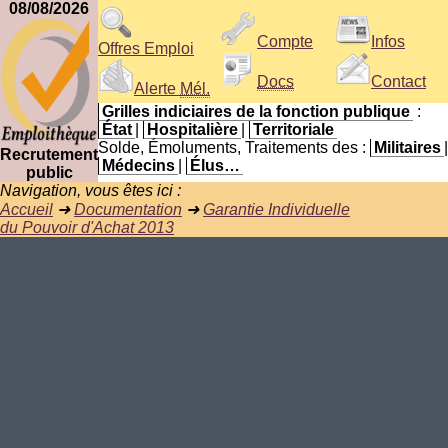
08/08/2026
Compte
Infos
Offres Emploi
Docs
Contact
Alerte
Mél.
Grilles indiciaires de la fonction publique
:
État
|
Hospitalière
|
Territoriale
Solde, Émoluments, Traitements des :
Militaires
|
Recrutement
Médecins
|
Élus…
public
Navigation, vous êtes ici :
Accueil
➜
Documentation
➜
Garantie Individuelle
du Pouvoir d'Achat 2013