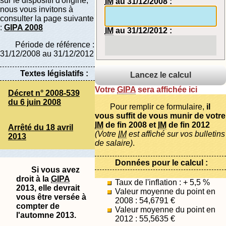
sur le dispositif d'origine,
IM
au 31/12/2008 :
nous vous invitons à
consulter la page suivante
:
GIPA 2008
IM
au 31/12/2012 :
Période de référence :
31/12/2008 au 31/12/2012
Textes législatifs :
Votre
GIPA
sera affichée ici
Décret n° 2008-539
du 6 juin 2008
Pour remplir ce formulaire,
il
vous suffit de vous munir de votre
IM
de fin 2008 et
IM
de fin 2012
Arrêté du 18 avril
(Votre
IM
est affiché sur vos bulletins
2013
de salaire)
.
Données pour le calcul :
Si vous avez
droit à la
GIPA
Taux de l'inflation : + 5,5 %
2013, elle devrait
Valeur moyenne du point en
vous être versée à
2008 : 54,6791 €
compter de
Valeur moyenne du point en
l'automne 2013.
2012 : 55,5635 €