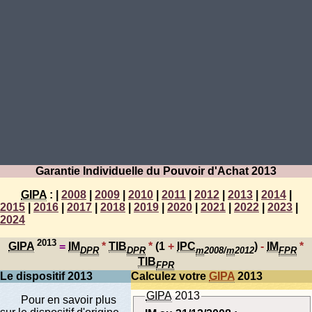
Garantie Individuelle du Pouvoir d'Achat 2013
GIPA
:
|
2008
|
2009
|
2010
|
2011
|
2012
|
2013
|
2014
|
2015
|
2016
|
2017
|
2018
|
2019
|
2020
|
2021
|
2022
|
2023
|
2024
2013
GIPA
=
IM
*
TIB
*
(1
+
IPC
)
-
IM
*
DPR
DPR
m
2008/
m
2012
FPR
TIB
FPR
Le dispositif 2013
Calculez votre
GIPA
2013
GIPA
2013
Pour en savoir plus