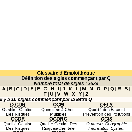
Glossaire d'Emploithèque
Définition des sigles commençant par Q
Nombre total de sigles : 3624
A
|
B
|
C
|
D
|
E
|
F
|
G
|
H
|
I
|
J
|
K
|
L
|
M
|
N
|
O
|
P
|
Q
|
R
|
S
|
T
|
U
|
V
|
W
|
X
|
Y
|
Z
Il y a
16 sigles
commençant par la lettre
Q
Q-GDR
QCM
QELY
Qualité - Gestion
Questions à Choix
Qualité des Eaux et
Des Risques
Multiples
Prévention des Pollutions
QGDR
QGDRC
QGIS
Qualité Gestion
Qualité Gestion Des
Quantum Geographic
Des Risques
Risques/Clientèle
Information System