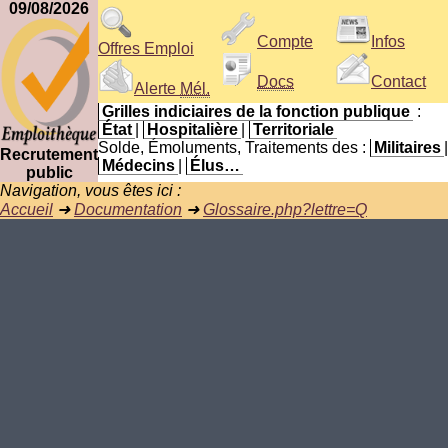
09/08/2026
Compte
Infos
Offres Emploi
Docs
Contact
Alerte
Mél.
Grilles indiciaires de la fonction publique
:
État
|
Hospitalière
|
Territoriale
Solde, Émoluments, Traitements des :
Militaires
|
Recrutement
Médecins
|
Élus…
public
Navigation, vous êtes ici :
Accueil
➜
Documentation
➜
Glossaire.php?lettre=Q