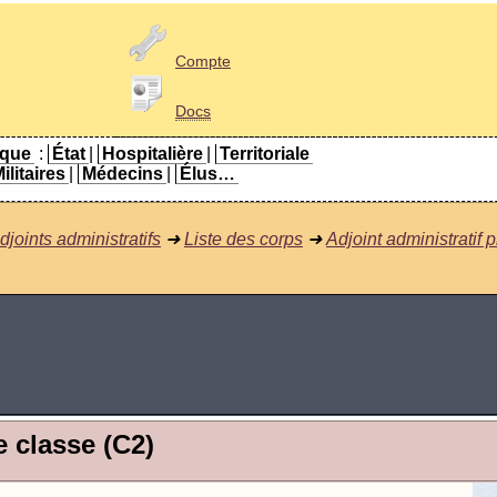
Compte
Docs
ique
:
État
|
Hospitalière
|
Territoriale
ilitaires
|
Médecins
|
Élus…
djoints administratifs
➜
Liste des corps
➜
Adjoint administratif 
e classe (C2)