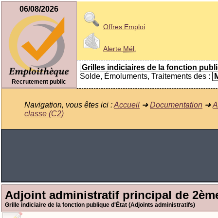
06/08/2026
Offres Emploi
Alerte
Mél.
Grilles indiciaires de la fonction publ
Solde, Émoluments, Traitements des :
M
Recrutement public
Navigation, vous êtes ici :
Accueil
➜
Documentation
➜
A
classe (C2)
Adjoint administratif principal de 2èm
Grille indiciaire de la fonction publique d'État (Adjoints administratifs)