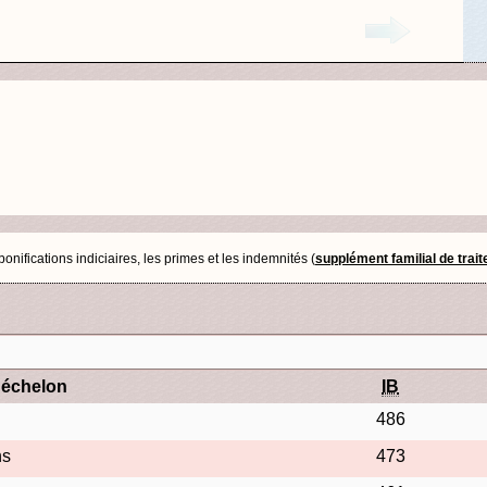
nifications indiciaires, les primes et les indemnités (
supplément familial de trai
'échelon
IB
486
ns
473