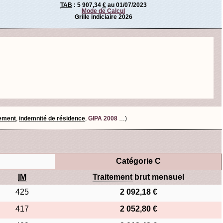
TAB
:
5 907,34
€
au 01/07/2023
Mode de Calcul
Grille indiciaire 2026
tement
,
indemnité de résidence
,
GIPA 2008
…)
Catégorie C
IM
Traitement
brut mensuel
425
2 092,18 €
417
2 052,80 €