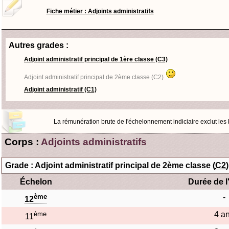
Fiche métier : Adjoints administratifs
Autres grades :
Adjoint administratif principal de 1ère classe (C3)
Adjoint administratif principal de 2ème classe (C2)
Adjoint administratif (C1)
La rémunération brute de l'échelonnement indiciaire exclut les bo
Corps :
Adjoints administratifs
Grade : Adjoint administratif principal de 2ème classe (
C2
)
Échelon
Durée de l
ème
-
12
ème
4 a
11