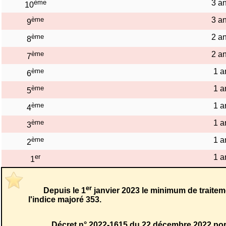
ème
3 a
10
ème
3 a
9
ème
2 a
8
ème
2 a
7
ème
1 a
6
ème
1 a
5
ème
1 a
4
ème
1 a
3
ème
1 a
2
er
1 a
1
er
Depuis le 1
janvier 2023 le minimum de traiteme
l'indice majoré 353.
Décret n° 2022-1615 du 22 décembre 2022 por