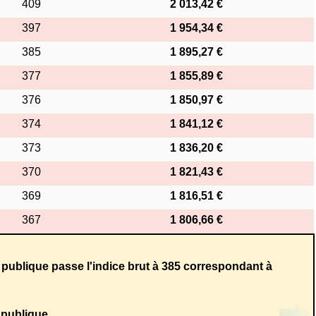
409
2 013,42 €
397
1 954,34 €
385
1 895,27 €
377
1 855,89 €
376
1 850,97 €
374
1 841,12 €
373
1 836,20 €
370
1 821,43 €
369
1 816,51 €
367
1 806,66 €
n publique passe l'indice brut à 385 correspondant à
 publique