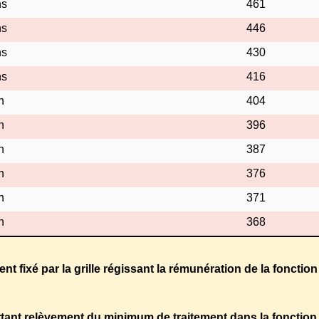
ns
461
ns
446
ns
430
ns
416
n
404
n
396
n
387
n
376
n
371
n
368
nt fixé par la grille régissant la rémunération de la fonctio
tant relèvement du minimum de traitement dans la fonction