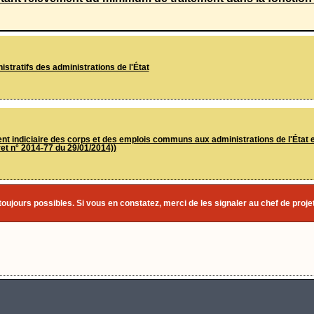
stratifs des administrations de l'État
t indiciaire des corps et des emplois communs aux administrations de l'État e
ret n° 2014-77 du 29/01/2014))
toujours possibles. Si vous en constatez, merci de les signaler au chef de projet