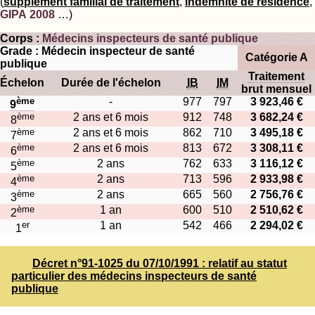
(
supplément familial de traitement
,
indemnité de résidence
,
GIPA 2008
…)
Corps :
Médecins inspecteurs de santé publique
Grade : Médecin inspecteur de santé
Catégorie A
publique
Traitement
Échelon
Durée de l'échelon
IB
IM
brut mensuel
ème
-
977
797
3 923,46 €
9
ème
2 ans et 6 mois
912
748
3 682,24 €
8
ème
2 ans et 6 mois
862
710
3 495,18 €
7
ème
2 ans et 6 mois
813
672
3 308,11 €
6
ème
2 ans
762
633
3 116,12 €
5
ème
2 ans
713
596
2 933,98 €
4
ème
2 ans
665
560
2 756,76 €
3
ème
1 an
600
510
2 510,62 €
2
er
1 an
542
466
2 294,02 €
1
Décret n°91-1025 du 07/10/1991 : relatif au statut
particulier des médecins inspecteurs de santé
publique