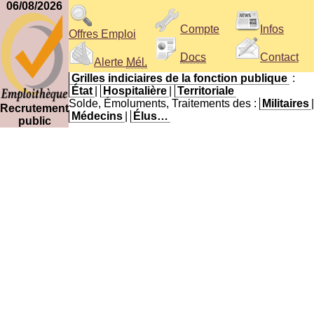
06/08/2026
Compte
Infos
Offres Emploi
Docs
Contact
Alerte
Mél.
Grilles indiciaires de la fonction publique
:
État
|
Hospitalière
|
Territoriale
Solde, Émoluments, Traitements des :
Militaires
|
Recrutement
Médecins
|
Élus…
public