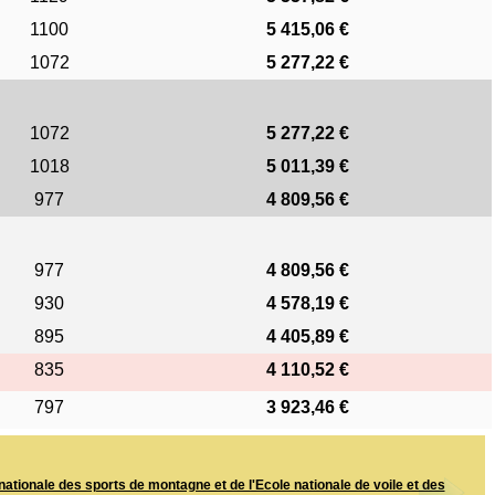
1100
5 415,06 €
1072
5 277,22 €
1072
5 277,22 €
1018
5 011,39 €
977
4 809,56 €
977
4 809,56 €
930
4 578,19 €
895
4 405,89 €
835
4 110,52 €
797
3 923,46 €
ationale des sports de montagne et de l'Ecole nationale de voile et des