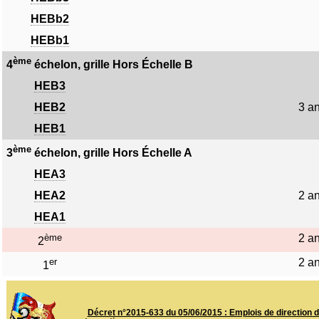
HEBb2
HEBb1
ème
4
échelon, grille Hors Échelle B
HEB3
HEB2
3 a
HEB1
ème
3
échelon, grille Hors Échelle A
HEA3
HEA2
2 a
HEA1
ème
2 a
2
er
2 a
1
Décret n°2015-633 du 05/06/2015 : Emplois de direction de