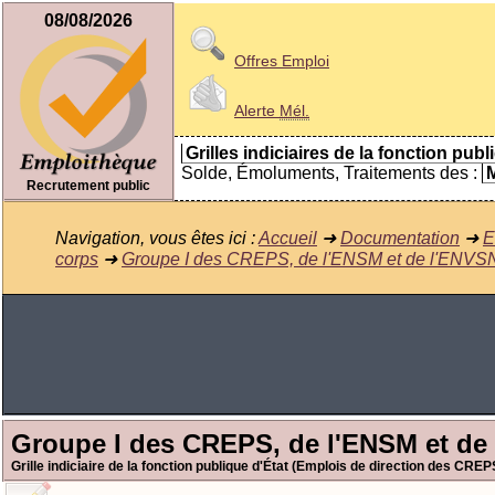
08/08/2026
Offres Emploi
Alerte
Mél.
Grilles indiciaires de la fonction publ
Solde, Émoluments, Traitements des :
M
Recrutement public
Navigation, vous êtes ici :
Accueil
➜
Documentation
➜
E
corps
➜
Groupe I des CREPS, de l'ENSM et de l'ENVS
Groupe I des CREPS, de l'ENSM et de
Grille indiciaire de la fonction publique d'État (Emplois de direction des CRE