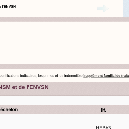
de l'ENVSN
nifications indiciaires, les primes et les indemnités (
supplément familial de trai
ENSM et de l'ENVSN
'échelon
IB
HEBb3