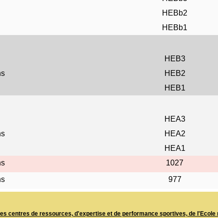
HEBb2
HEBb1
HEB3
ns
HEB2
HEB1
HEA3
ns
HEA2
HEA1
ns
1027
ns
977
s centres de ressources, d'expertise et de performance sportives, de l'Ecole n