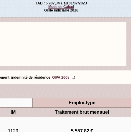
TAB
:
5 907,34
€
au 01/07/2023
Mode de Calcul
Grille indiciaire 2026
tement
,
indemnité de résidence
,
GIPA 2008
…)
Emploi-type
IM
Traitement
brut mensuel
1129
5 557,82 €