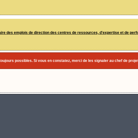
re des emplois de direction des centres de ressources, d'expertise et de perf
toujours possibles. Si vous en constatez, merci de les signaler au chef de projet