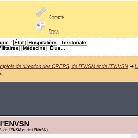
Compte
Docs
ique
:
État
|
Hospitalière
|
Territoriale
ilitaires
|
Médecins
|
Élus…
mplois de direction des CREPS, de l'ENSM et de l'ENVSN
➜
L
N
 l'ENVSN
PS, de l'ENSM et de l'ENVSN)