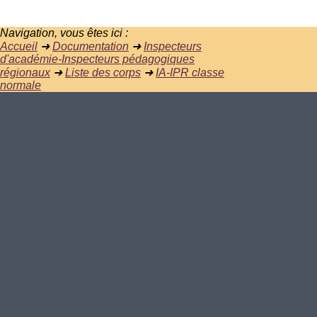
Navigation, vous êtes ici :
Accueil
➜
Documentation
➜
Inspecteurs
d'académie-Inspecteurs pédagogiques
régionaux
➜
Liste des corps
➜
IA-IPR classe
normale