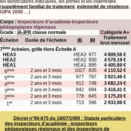
les bonifications indiciaires, les primes et les indemnités
(
supplément familial de traitement
,
indemnité de résidence
,
GIPA 2008
…)
Corps :
Inspecteurs d'académie-Inspecteurs
pédagogiques régionaux
Grade :
IA-IPR
classe normale
Catégorie A+
Traitement
Échelon
Durée de l'échelon
IB
IM
brut mensuel
ème
7
échelon, grille Hors Échelle A
HEA3
HEA3
977
4 809,56 €
HEA2
HEA2
930
4 578,19 €
HEA1
HEA1
895
4 405,89 €
ème
2 ans et 3 mois
1027
835
4 110,52 €
6
ème
2 ans et 3 mois
977
797
3 923,46 €
5
ème
2 ans et 3 mois
912
748
3 682,24 €
4
ème
2 ans et 3 mois
842
694
3 416,41 €
3
ème
2 ans et 3 mois
778
645
3 175,20 €
2
er
2 ans et 3 mois
713
596
2 933,98 €
1
Décret n°90-675 du 18/07/1990 : Statuts particuliers
des inspecteurs d'académie - inspecteurs
pédagogiques régionaux et des inspecteurs de