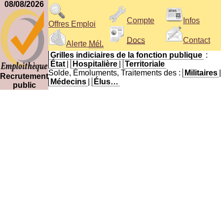
08/08/2026
Compte
Infos
Offres Emploi
Docs
Contact
Alerte
Mél.
Grilles indiciaires de la fonction publique
:
État
|
Hospitalière
|
Territoriale
Solde, Émoluments, Traitements des :
Militaires
|
Recrutement
Médecins
|
Élus…
public