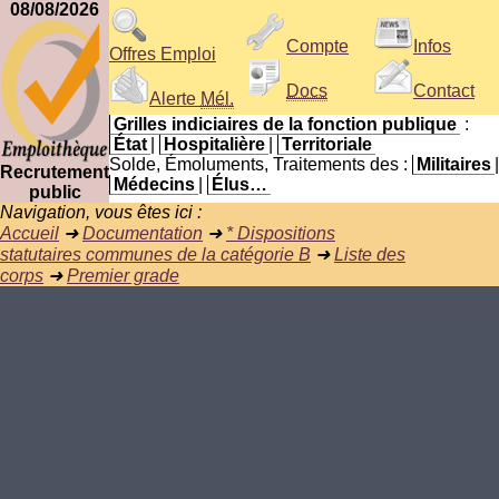
08/08/2026
Compte
Infos
Offres Emploi
Docs
Contact
Alerte
Mél.
Grilles indiciaires de la fonction publique
:
État
|
Hospitalière
|
Territoriale
Solde, Émoluments, Traitements des :
Militaires
|
Recrutement
Médecins
|
Élus…
public
Navigation, vous êtes ici :
Accueil
➜
Documentation
➜
* Dispositions
statutaires communes de la catégorie B
➜
Liste des
corps
➜
Premier grade