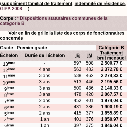
(
supplément familial de traitement
,
indemnité de résidence
,
GIPA 2008
…)
Corps :
* Dispositions statutaires communes de la
catégorie B
Voir en fin de grille la liste des corps de fonctionnaires
concernés
Grade : Premier grade
Catégorie B
Traitement
Échelon
Durée de l'échelon
IB
IM
brut mensuel
ème
-
597
508
2 500,77 €
13
ème
4 ans
563
482
2 372,78 €
12
ème
3 ans
538
462
2 274,33 €
11
ème
3 ans
513
446
2 195,56 €
10
ème
3 ans
500
436
2 146,33 €
9
ème
3 ans
478
420
2 067,57 €
8
ème
2 ans
452
401
1 974,04 €
7
ème
2 ans
431
386
1 900,19 €
6
ème
2 ans
415
377
1 855,89 €
5
ème
1 an
401
376
1 850,97 €
4
ème
1 an
397
375
1 846,04 €
3