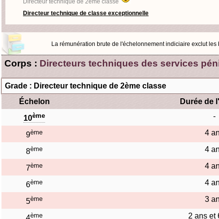
Directeur technique de 2ème classe
Directeur technique de classe exceptionnelle
La rémunération brute de l'échelonnement indiciaire exclut les bo
Corps :
Directeurs techniques des services péni
Grade : Directeur technique de 2ème classe
Échelon
Durée de l
ème
-
10
ème
4 a
9
ème
4 a
8
ème
4 a
7
ème
4 a
6
ème
3 a
5
ème
2 ans et
4