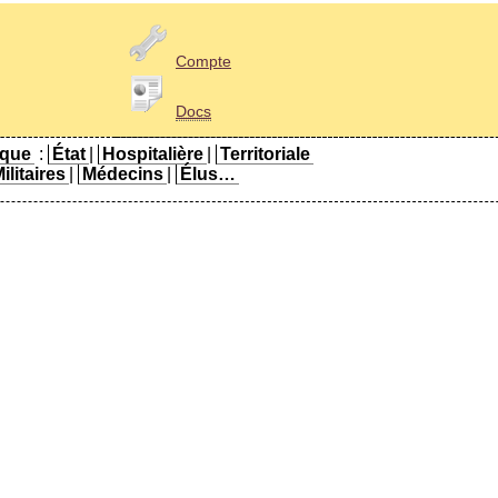
Compte
Docs
ique
:
État
|
Hospitalière
|
Territoriale
ilitaires
|
Médecins
|
Élus…