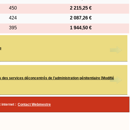
450
2 215,25 €
424
2 087,26 €
395
1 944,50 €
e
 des services déconcentrés de l'administration pénitentiaire [Modifié
 internet :
Contact Webmestre