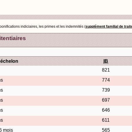
nifications indiciaires, les primes et les indemnités (
supplément familial de trai
tentiaires
'échelon
IB
821
ns
774
ns
739
ns
697
ns
646
ns
611
 6 mois
565