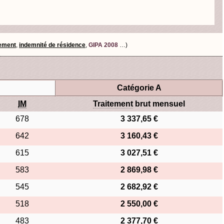
tement
,
indemnité de résidence
,
GIPA 2008
…)
Catégorie A
IM
Traitement
brut mensuel
678
3 337,65 €
642
3 160,43 €
615
3 027,51 €
583
2 869,98 €
545
2 682,92 €
518
2 550,00 €
483
2 377,70 €