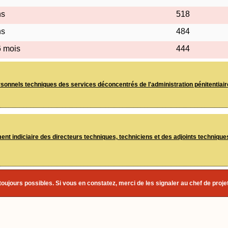
ns
518
ns
484
6 mois
444
ersonnels techniques des services déconcentrés de l'administration pénitentiair
nt indiciaire des directeurs techniques, techniciens et des adjoints techniques
toujours possibles. Si vous en constatez, merci de les signaler au chef de projet