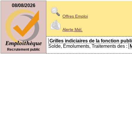
08/08/2026
Offres Emploi
Alerte
Mél.
Grilles indiciaires de la fonction publ
Solde, Émoluments, Traitements des :
M
Recrutement public