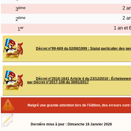
ème
2 a
3
ème
2 a
2
er
1 an et 
1
Décret n°99-669 du 02/08/1999 : Statut particulier des p
Décret n°2010-1641 Article 4 du 23/12/2010 : Échelonneme
par Décret n°2017-108 du 30/01/2017
Malgré une grande attention lors de l'édition, des erreurs sont 
Dernière mise à jour : Dimanche 18 Janvier 2026