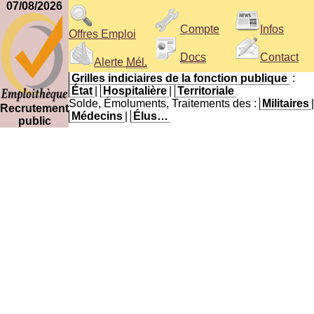
07/08/2026
Compte
Infos
Offres Emploi
Docs
Contact
Alerte
Mél.
Grilles indiciaires de la fonction publique
:
État
|
Hospitalière
|
Territoriale
Solde, Émoluments, Traitements des :
Militaires
|
Recrutement
Médecins
|
Élus…
public