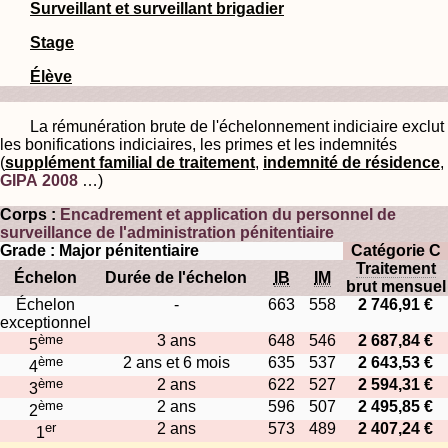
Surveillant et surveillant brigadier
Stage
Élève
La rémunération brute de l'échelonnement indiciaire exclut
les bonifications indiciaires, les primes et les indemnités
(
supplément familial de traitement
,
indemnité de résidence
,
GIPA 2008
…)
Corps :
Encadrement et application du personnel de
surveillance de l'administration pénitentiaire
Grade : Major pénitentiaire
Catégorie C
Traitement
Échelon
Durée de l'échelon
IB
IM
brut mensuel
Échelon
-
663
558
2 746,91 €
exceptionnel
ème
3 ans
648
546
2 687,84 €
5
ème
2 ans et 6 mois
635
537
2 643,53 €
4
ème
2 ans
622
527
2 594,31 €
3
ème
2 ans
596
507
2 495,85 €
2
er
2 ans
573
489
2 407,24 €
1