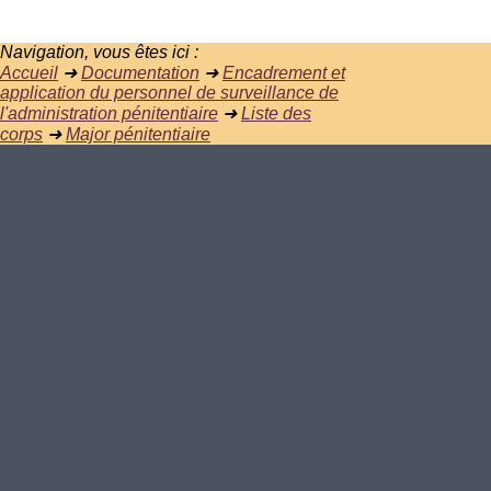
Navigation, vous êtes ici :
Accueil
➜
Documentation
➜
Encadrement et
application du personnel de surveillance de
l'administration pénitentiaire
➜
Liste des
corps
➜
Major pénitentiaire