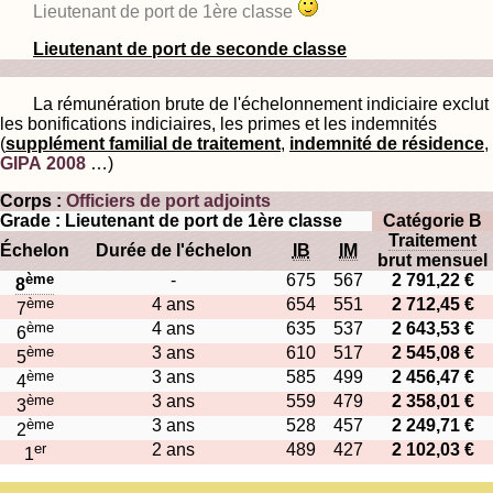
Lieutenant de port de 1ère classe
Lieutenant de port de seconde classe
La rémunération brute de l'échelonnement indiciaire exclut
les bonifications indiciaires, les primes et les indemnités
(
supplément familial de traitement
,
indemnité de résidence
,
GIPA 2008
…)
Corps :
Officiers de port adjoints
Grade : Lieutenant de port de 1ère classe
Catégorie B
Traitement
Échelon
Durée de l'échelon
IB
IM
brut mensuel
ème
-
675
567
2 791,22 €
8
ème
4 ans
654
551
2 712,45 €
7
ème
4 ans
635
537
2 643,53 €
6
ème
3 ans
610
517
2 545,08 €
5
ème
3 ans
585
499
2 456,47 €
4
ème
3 ans
559
479
2 358,01 €
3
ème
3 ans
528
457
2 249,71 €
2
er
2 ans
489
427
2 102,03 €
1