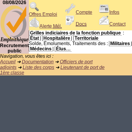
08/08/2026
Compte
Infos
Offres Emploi
Docs
Contact
Alerte
Mél.
Grilles indiciaires de la fonction publique
:
État
|
Hospitalière
|
Territoriale
Solde, Émoluments, Traitements des :
Militaires
|
Recrutement
Médecins
|
Élus…
public
Navigation, vous êtes ici :
Accueil
➜
Documentation
➜
Officiers de port
adjoints
➜
Liste des corps
➜
Lieutenant de port de
1ère classe