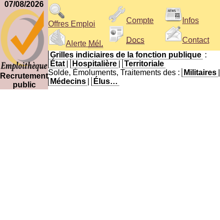
07/08/2026
Compte
Infos
Offres Emploi
Docs
Contact
Alerte
Mél.
Grilles indiciaires de la fonction publique
:
État
|
Hospitalière
|
Territoriale
Solde, Émoluments, Traitements des :
Militaires
|
Recrutement
Médecins
|
Élus…
public