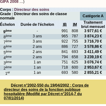
GIPA 2008
…)
Corps :
Directeur des soins
Grade : Directeur des soins de classe
Catégorie A
normale
Traitement
Échelon
Durée de l'échelon
IB
IM
brut mensuel
ème
-
991
808
3 977,61 €
9
ème
3 ans
965
787
3 874,23 €
8
ème
3 ans
922
755
3 716,70 €
7
ème
2 ans
886
727
3 578,86 €
6
ème
2 ans
841
693
3 411,49 €
5
ème
2 ans
794
658
3 239,19 €
4
ème
1 an
751
625
3 076,74 €
3
ème
1 an
718
600
2 953,67 €
2
er
1 an
693
580
2 855,21 €
1
Décret n°2002-550 du 19/04/2002 : Corps de
directeur des soins de la fonction publique
hospitalière (Modifié par Décret n°2014-7 du
07/01/2014)