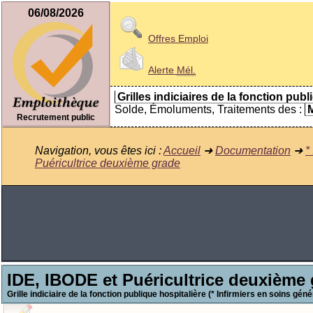
06/08/2026
Offres Emploi
Alerte
Mél.
Grilles indiciaires de la fonction publ
Solde, Émoluments, Traitements des :
M
Recrutement public
Navigation, vous êtes ici :
Accueil
➜
Documentation
➜
*
Puéricultrice deuxième grade
IDE, IBODE et Puéricultrice deuxième
Grille indiciaire de la fonction publique hospitalière (* Infirmiers en soins gén