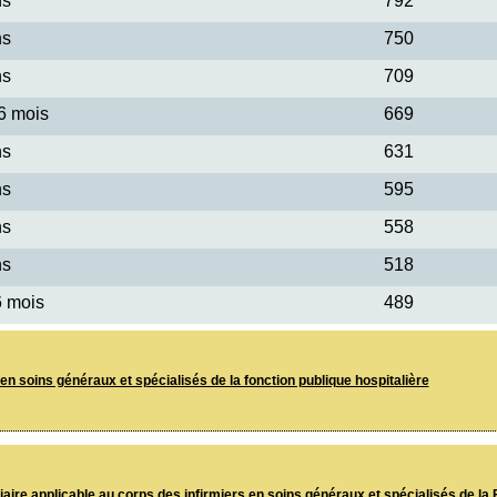
ns
792
ns
750
ns
709
 6 mois
669
ns
631
ns
595
ns
558
ns
518
6 mois
489
n soins généraux et spécialisés de la fonction publique hospitalière
ire applicable au corps des infirmiers en soins généraux et spécialisés de la