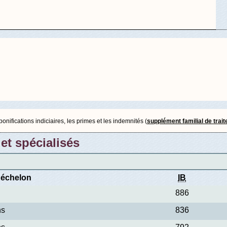
nifications indiciaires, les primes et les indemnités (
supplément familial de trai
et spécialisés
'échelon
IB
886
ns
836