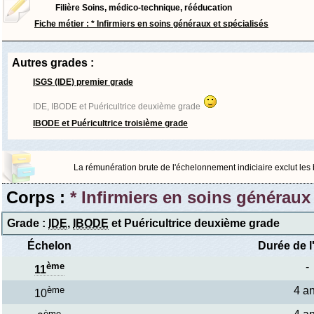
Filière Soins, médico-technique, rééducation
Fiche métier : * Infirmiers en soins généraux et spécialisés
Autres grades :
ISGS (IDE) premier grade
IDE, IBODE et Puéricultrice deuxième grade
IBODE et Puéricultrice troisième grade
La rémunération brute de l'échelonnement indiciaire exclut les bo
Corps :
* Infirmiers en soins généraux 
Grade :
IDE
,
IBODE
et Puéricultrice deuxième grade
Échelon
Durée de l
ème
-
11
ème
4 a
10
ème