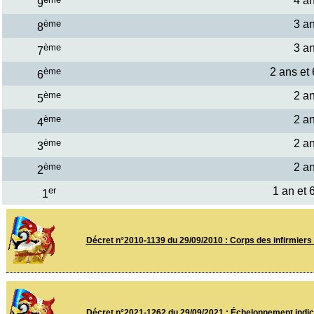
4 a
9
ème
3 a
8
ème
3 a
7
ème
2 ans et
6
ème
2 a
5
ème
2 a
4
ème
2 a
3
ème
2 a
2
er
1 an et 
1
Décret n°2010-1139 du 29/09/2010 : Corps des infirmiers e
Décret n°2021-1262 du 29/09/2021 : Échelonnement indicia