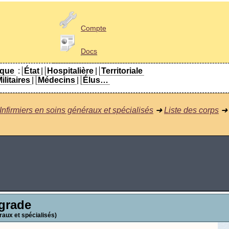
Compte
Docs
ique
:
État
|
Hospitalière
|
Territoriale
ilitaires
|
Médecins
|
Élus…
 Infirmiers en soins généraux et spécialisés
➜
Liste des corps
 grade
éraux et spécialisés)