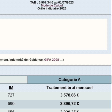
TAB
:
5 907,34
€
au 01/07/2023
Mode de Calcul
Grille indiciaire 2026
tement
,
indemnité de résidence
,
GIPA 2008
…)
Catégorie A
IM
Traitement
brut mensuel
727
3 578,86 €
690
3 396,72 €