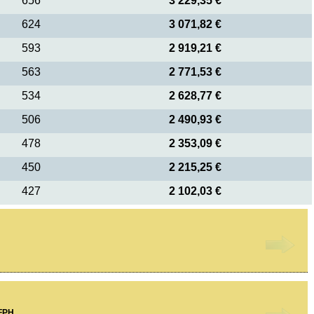
656
3 229,35 €
624
3 071,82 €
593
2 919,21 €
563
2 771,53 €
534
2 628,77 €
506
2 490,93 €
478
2 353,09 €
450
2 215,25 €
427
2 102,03 €
 FPH