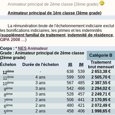
Animateur principal de 2ème classe (2ème grade)
Animateur principal de 1ère classe (3ème grade)
La rémunération brute de l'échelonnement indiciaire exclut
les bonifications indiciaires, les primes et les indemnités
(
supplément familial de traitement
,
indemnité de résidence
,
GIPA 2008
…)
Corps :
*
NES
Animateur
Grade : Animateur principal de 2ème classe
Catégorie B
(2ème grade)
Traitement
Échelon
Durée de l'échelon
IB
IM
brut mensuel
ème
-
638
539
2 653,38 €
12
ème
4 ans
599
509
2 505,70 €
11
ème
3 ans
567
485
2 387,55 €
10
ème
3 ans
542
466
2 294,02 €
9
ème
3 ans
528
457
2 249,71 €
8
ème
2 ans
506
441
2 170,95 €
7
ème
2 ans
480
421
2 072,49 €
6
ème
2 ans
458
406
1 998,65 €
5