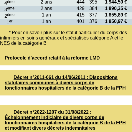
ème
2 ans
444
395
1 944,50 €
4
ème
2 ans
429
384
1 890,35 €
3
ème
1 an
415
377
1 855,89 €
2
er
1 an
401
376
1 850,97 €
1
* Pour en savoir plus sur le statut particulier du corps des
infirmiers en soins généraux et spécialisés catégorie A et le
NES
de la catégorie B
Protocole d'accord relatif à la réforme LMD
Décret n°2011-661 du 14/06/2011 : Dispositions
statutaires communes à divers corps de
fonctionnaires hospitaliers de la catégorie B de la FPH
Décret n°2022-1207 du 31/08/2022 :
Échelonnement indiciaire de divers corps de
fonctionnaires hospitaliers de la catégorie B de la FPH
et modifiant divers décrets indemnitaires