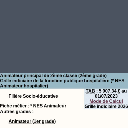
Animateur principal de 2ème classe (2ème grade)
Grille indiciaire de la fonction publique hospitalière (* NES
Animateur hospitalier)
TAB
:
5 907,34
€
au
Filière Socio-éducative
01/07/2023
Mode de Calcul
Fiche métier : * NES Animateur
Grille indiciaire 2026
Autres grades :
Animateur (1er grade)