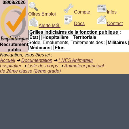
08/08/2026
Compte
Infos
Offres Emploi
Docs
Contact
Alerte
Mél.
Grilles indiciaires de la fonction publique
:
État
|
Hospitalière
|
Territoriale
Solde, Émoluments, Traitements des :
Militaires
|
Recrutement
Médecins
|
Élus…
public
Navigation, vous êtes ici :
Accueil
➜
Documentation
➜
* NES Animateur
hospitalier
➜
Liste des corps
➜
Animateur principal
de 2ème classe (2ème grade)