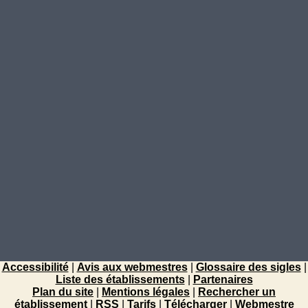
Accessibilité
|
Avis aux webmestres
|
Glossaire des sigles
|
Liste des établissements
|
Partenaires
Plan du site
|
Mentions légales
|
Rechercher un
établissement
|
RSS
|
Tarifs
|
Télécharger
|
Webmestre