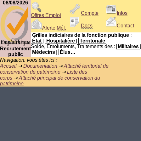
08/08/2026
Compte
Infos
Offres Emploi
Docs
Contact
Alerte
Mél.
Grilles indiciaires de la fonction publique
:
État
|
Hospitalière
|
Territoriale
Solde, Émoluments, Traitements des :
Militaires
|
Recrutement
Médecins
|
Élus…
public
Navigation, vous êtes ici :
Accueil
➜
Documentation
➜
Attaché territorial de
conservation de patrimoine
➜
Liste des
corps
➜
Attaché principal de conservation du
patrimoine