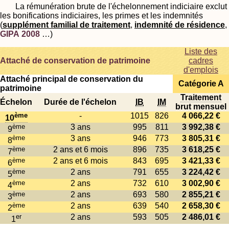
La rémunération brute de l'échelonnement indiciaire exclut
les bonifications indiciaires, les primes et les indemnités
(
supplément familial de traitement
,
indemnité de résidence
,
GIPA 2008
…)
Liste des
Attaché de conservation de patrimoine
cadres
d'emplois
Attaché principal de conservation du
Catégorie A
patrimoine
Traitement
Échelon
Durée de l'échelon
IB
IM
brut mensuel
ème
-
1015
826
4 066,22 €
10
ème
3 ans
995
811
3 992,38 €
9
ème
3 ans
946
773
3 805,31 €
8
ème
2 ans et 6 mois
896
735
3 618,25 €
7
ème
2 ans et 6 mois
843
695
3 421,33 €
6
ème
2 ans
791
655
3 224,42 €
5
ème
2 ans
732
610
3 002,90 €
4
ème
2 ans
693
580
2 855,21 €
3
ème
2 ans
639
540
2 658,30 €
2
er
2 ans
593
505
2 486,01 €
1