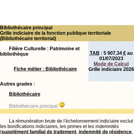
Bibliothécaire principal
Grille indiciaire de la fonction publique territoriale
(Bibliothécaire territorial)
Filière Culturelle : Patrimoine et
TAB
:
5 907,34
€
au
bibliothèque
01/07/2023
Mode de Calcul
Fiche métier : Bibliothécaire
Grille indiciaire 2026
Autres grades :
Bibliothécaire
Bibliothécaire principal
La rémunération brute de l'échelonnement indiciaire exclut
les bonifications indiciaires, les primes et les indemnités
(
supplément familial de traitement
,
indemnité de résidence
,