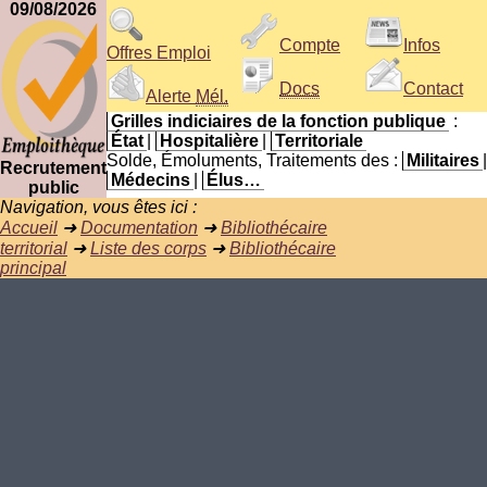
09/08/2026
Compte
Infos
Offres Emploi
Docs
Contact
Alerte
Mél.
Grilles indiciaires de la fonction publique
:
État
|
Hospitalière
|
Territoriale
Solde, Émoluments, Traitements des :
Militaires
|
Recrutement
Médecins
|
Élus…
public
Navigation, vous êtes ici :
Accueil
➜
Documentation
➜
Bibliothécaire
territorial
➜
Liste des corps
➜
Bibliothécaire
principal