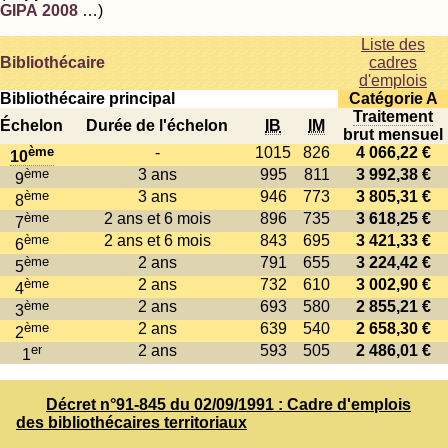
GIPA 2008
…)
Liste des
Bibliothécaire
cadres
d'emplois
Bibliothécaire principal
Catégorie A
Traitement
Échelon
Durée de l'échelon
IB
IM
brut mensuel
ème
-
1015
826
4 066,22 €
10
ème
3 ans
995
811
3 992,38 €
9
ème
3 ans
946
773
3 805,31 €
8
ème
2 ans et 6 mois
896
735
3 618,25 €
7
ème
2 ans et 6 mois
843
695
3 421,33 €
6
ème
2 ans
791
655
3 224,42 €
5
ème
2 ans
732
610
3 002,90 €
4
ème
2 ans
693
580
2 855,21 €
3
ème
2 ans
639
540
2 658,30 €
2
er
2 ans
593
505
2 486,01 €
1
Décret n°91-845 du 02/09/1991 : Cadre d'emplois
des bibliothécaires territoriaux