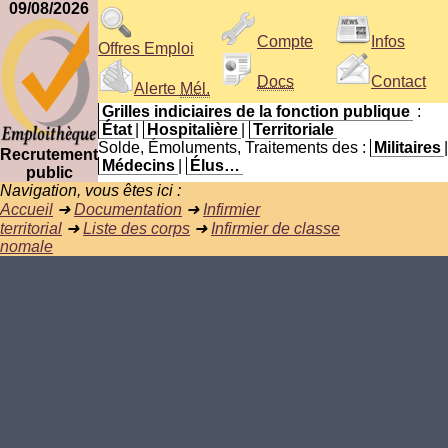
09/08/2026
Compte
Infos
Offres Emploi
Docs
Contact
Alerte
Mél.
Grilles indiciaires de la fonction publique
:
État
|
Hospitalière
|
Territoriale
Solde, Émoluments, Traitements des :
Militaires
|
Recrutement
Médecins
|
Élus…
public
Navigation, vous êtes ici :
Accueil
➜
Documentation
➜
Infirmier
territorial
➜
Liste des corps
➜
Infirmier de classe
nomale