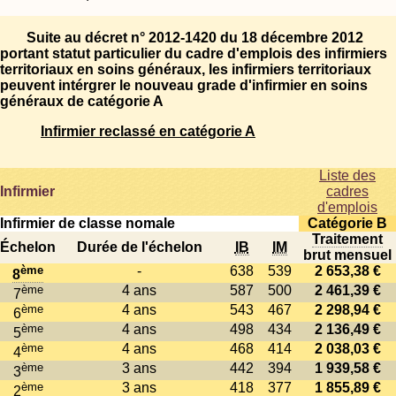
Suite au décret n° 2012-1420 du 18 décembre 2012
portant statut particulier du cadre d'emplois des infirmiers
territoriaux en soins généraux, les infirmiers territoriaux
peuvent intérgrer le nouveau grade d'infirmier en soins
généraux de catégorie A
Infirmier reclassé en catégorie A
Liste des
Infirmier
cadres
d'emplois
Infirmier de classe nomale
Catégorie B
Traitement
Échelon
Durée de l'échelon
IB
IM
brut mensuel
ème
-
638
539
2 653,38 €
8
ème
4 ans
587
500
2 461,39 €
7
ème
4 ans
543
467
2 298,94 €
6
ème
4 ans
498
434
2 136,49 €
5
ème
4 ans
468
414
2 038,03 €
4
ème
3 ans
442
394
1 939,58 €
3
ème
3 ans
418
377
1 855,89 €
2