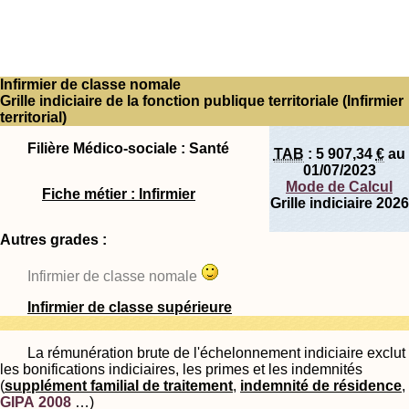
Infirmier de classe nomale
Grille indiciaire de la fonction publique territoriale (Infirmier
territorial)
Filière Médico-sociale : Santé
TAB
:
5 907,34
€
au
01/07/2023
Mode de Calcul
Fiche métier : Infirmier
Grille indiciaire 2026
Autres grades :
Infirmier de classe nomale
Infirmier de classe supérieure
La rémunération brute de l'échelonnement indiciaire exclut
les bonifications indiciaires, les primes et les indemnités
(
supplément familial de traitement
,
indemnité de résidence
,
GIPA 2008
…)