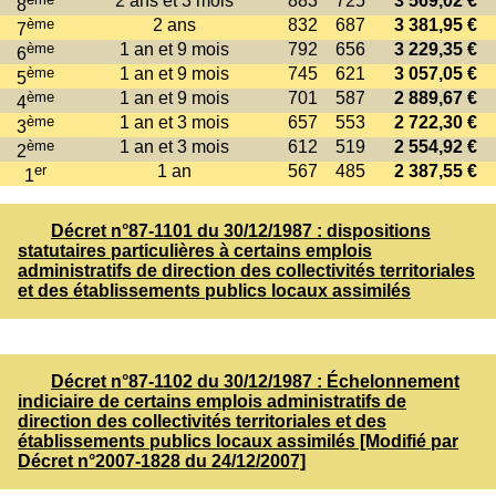
2 ans et 3 mois
883
725
3 569,02 €
8
ème
2 ans
832
687
3 381,95 €
7
ème
1 an et 9 mois
792
656
3 229,35 €
6
ème
1 an et 9 mois
745
621
3 057,05 €
5
ème
1 an et 9 mois
701
587
2 889,67 €
4
ème
1 an et 3 mois
657
553
2 722,30 €
3
ème
1 an et 3 mois
612
519
2 554,92 €
2
er
1 an
567
485
2 387,55 €
1
Décret n°87-1101 du 30/12/1987 : dispositions
statutaires particulières à certains emplois
administratifs de direction des collectivités territoriales
et des établissements publics locaux assimilés
Décret n°87-1102 du 30/12/1987 : Échelonnement
indiciaire de certains emplois administratifs de
direction des collectivités territoriales et des
établissements publics locaux assimilés [Modifié par
Décret n°2007-1828 du 24/12/2007]