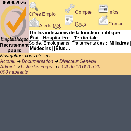
06/08/2026
Compte
Infos
Offres Emploi
Docs
Contact
Alerte
Mél.
Grilles indiciaires de la fonction publique
:
État
|
Hospitalière
|
Territoriale
Solde, Émoluments, Traitements des :
Militaires
|
Recrutement
Médecins
|
Élus…
public
Navigation, vous êtes ici :
Accueil
➜
Documentation
➜
Directeur Général
Adjoint
➜
Liste des corps
➜
DGA de 10 000 à 20
000 habitants