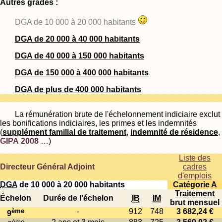
Autres grades :
DGA de 10 000 à 20 000 habitants
DGA de 20 000 à 40 000 habitants
DGA de 40 000 à 150 000 habitants
DGA de 150 000 à 400 000 habitants
DGA de plus de 400 000 habitants
La rémunération brute de l'échelonnement indiciaire exclut
les bonifications indiciaires, les primes et les indemnités
(
supplément familial de traitement
,
indemnité de résidence
,
GIPA 2008
…)
Liste des
Directeur Général Adjoint
cadres
d'emplois
DGA
de 10 000 à 20 000 habitants
Catégorie A
Traitement
Échelon
Durée de l'échelon
IB
IM
brut mensuel
ème
-
912
748
3 682,24 €
9
ème