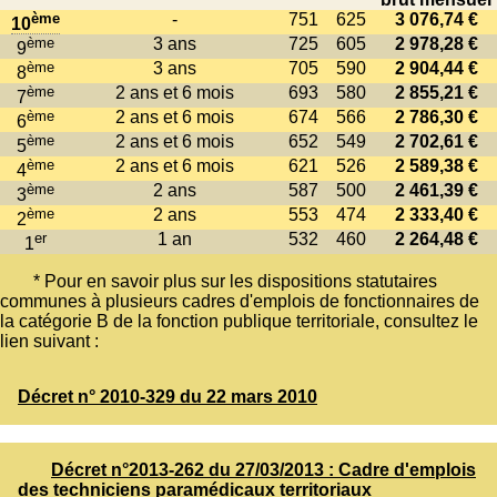
ème
-
751
625
3 076,74 €
10
ème
3 ans
725
605
2 978,28 €
9
ème
3 ans
705
590
2 904,44 €
8
ème
2 ans et 6 mois
693
580
2 855,21 €
7
ème
2 ans et 6 mois
674
566
2 786,30 €
6
ème
2 ans et 6 mois
652
549
2 702,61 €
5
ème
2 ans et 6 mois
621
526
2 589,38 €
4
ème
2 ans
587
500
2 461,39 €
3
ème
2 ans
553
474
2 333,40 €
2
er
1 an
532
460
2 264,48 €
1
* Pour en savoir plus sur les dispositions statutaires
communes à plusieurs cadres d'emplois de fonctionnaires de
la catégorie B de la fonction publique territoriale, consultez le
lien suivant :
Décret n° 2010-329 du 22 mars 2010
Décret n°2013-262 du 27/03/2013 : Cadre d'emplois
des techniciens paramédicaux territoriaux