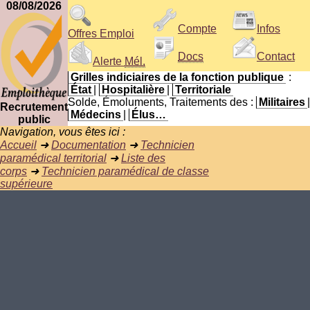
08/08/2026
Compte
Infos
Offres Emploi
Docs
Contact
Alerte
Mél.
Grilles indiciaires de la fonction publique
:
État
|
Hospitalière
|
Territoriale
Solde, Émoluments, Traitements des :
Militaires
|
Recrutement
Médecins
|
Élus…
public
Navigation, vous êtes ici :
Accueil
➜
Documentation
➜
Technicien
paramédical territorial
➜
Liste des
corps
➜
Technicien paramédical de classe
supérieure