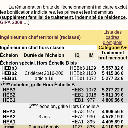
La rémunération brute de l'échelonnement indiciaire exclut
les bonifications indiciaires, les primes et les indemnités
(
supplément familial de traitement
,
indemnité de résidence
,
GIPA 2008
…)
Liste des
Ingénieur en chef territorial (reclassé)
cadres
d'emplois
Ingénieur en chef hors classe
Catégorie A+
Traitement
Échelon
Durée de l'échelon
IB
IM
brut mensuel
Échelon spécial, Hors Échelle B bis
HEBb3
HEBb3
1129
5 557,82 €
HEBb2
Cf décret 2016-200
HEBb2
1100
5 415,06 €
HEBb1
article 18
HEBb1
1072
5 277,22 €
ème
7
échelon, grille Hors Échelle B
HEB3
HEB3
1072
5 277,22 €
HEB2
HEB2
1018
5 011,39 €
HEB1
HEB1
977
4 809,56 €
ème
6
échelon, grille Hors Échelle A
HEA3
HEA3
977
4 809,56 €
HEA2
3 ans
HEA2
930
4 578,19 €
HEA1
HEA1
895
4 405,89 €
ème
2 ans et 6 mois
1027
835
4 110,52 €