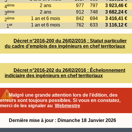
5
ème
2 ans
977
797
3 923,46 €
4
ème
2 ans
912
748
3 682,24 €
3
ème
1 an et 6 mois
842
694
3 416,41 €
2
er
1 an et 6 mois
762
633
3 116,12 €
1
Décret n°2016-200 du 26/02/2016 : Statut particulier
du cadre d'emplois des ingénieurs en chef territoriaux
Décret n°2016-202 du 26/02/2016 : Échelonnement
indiciaire des ingénieurs en chef territoriaux
Malgré une grande attention lors de l'édition, des
erreurs sont toujours possibles. Si vous en constatez,
merci de les signaler au
Webmestre
Dernière mise à jour : Dimanche 18 Janvier 2026