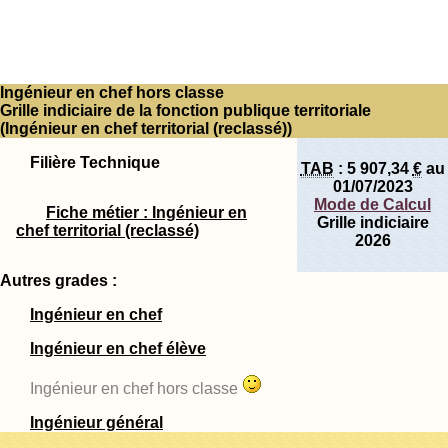
Ingénieur en chef hors classe
Grille indiciaire de la fonction publique territoriale
(Ingénieur en chef territorial (reclassé))
Filière Technique
TAB
:
5 907,34
€
au
01/07/2023
Mode de Calcul
Fiche métier : Ingénieur en
Grille indiciaire
chef territorial (reclassé)
2026
Autres grades :
Ingénieur en chef
Ingénieur en chef élève
Ingénieur en chef hors classe
Ingénieur général