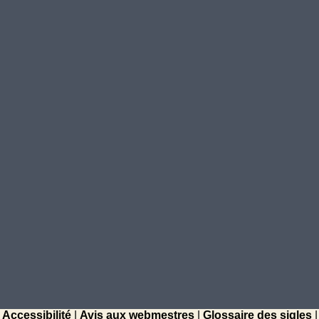
Accessibilité
|
Avis aux webmestres
|
Glossaire des sigles
|