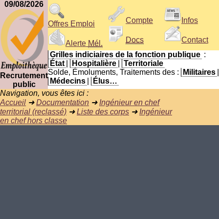
09/08/2026
Compte
Infos
Offres Emploi
Docs
Contact
Alerte
Mél.
Grilles indiciaires de la fonction publique
:
État
|
Hospitalière
|
Territoriale
Solde, Émoluments, Traitements des :
Militaires
|
Recrutement
Médecins
|
Élus…
public
Navigation, vous êtes ici :
Accueil
➜
Documentation
➜
Ingénieur en chef
territorial (reclassé)
➜
Liste des corps
➜
Ingénieur
en chef hors classe