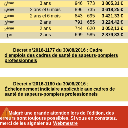
ème
3 ans
946
773
3 805,31 €
6
ème
2 ans et 6 mois
896
735
3 618,25 €
5
ème
2 ans et 6 mois
843
695
3 421,33 €
4
ème
2 ans
791
655
3 224,42 €
3
ème
2 ans
744
620
3 052,13 €
2
er
2 ans
699
585
2 879,83 €
1
Décret n°2016-1177 du 30/08/2016 : Cadre
d'emplois des cadres de santé de sapeurs-pompiers
professionnels
Décret n°2016-1180 du 30/08/2016 :
Échelonnement indiciaire applicable aux cadres de
santé de sapeurs-pompiers professionnels
Malgré une grande attention lors de l'édition, des
erreurs sont toujours possibles. Si vous en constatez,
merci de les signaler au
Webmestre