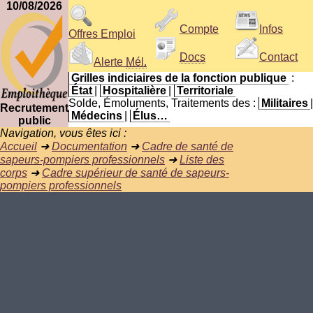
10/08/2026
Compte
Infos
Offres Emploi
Docs
Contact
Alerte
Mél.
Grilles indiciaires de la fonction publique
:
État
|
Hospitalière
|
Territoriale
Solde, Émoluments, Traitements des :
Militaires
|
Recrutement
Médecins
|
Élus…
public
Navigation, vous êtes ici :
Accueil
➜
Documentation
➜
Cadre de santé de
sapeurs-pompiers professionnels
➜
Liste des
corps
➜
Cadre supérieur de santé de sapeurs-
pompiers professionnels