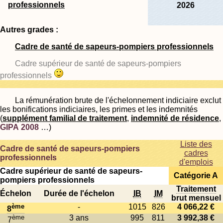
professionnels
2026
Autres grades :
Cadre de santé de sapeurs-pompiers professionnels
Cadre supérieur de santé de sapeurs-pompiers
professionnels
La rémunération brute de l'échelonnement indiciaire exclut
les bonifications indiciaires, les primes et les indemnités
(
supplément familial de traitement
,
indemnité de résidence
,
GIPA 2008
…)
Liste des
Cadre de santé de sapeurs-pompiers
cadres
professionnels
d'emplois
Cadre supérieur de santé de sapeurs-
Catégorie A
pompiers professionnels
Traitement
Échelon
Durée de l'échelon
IB
IM
brut mensuel
ème
-
1015
826
4 066,22 €
8
ème
3 ans
995
811
3 992,38 €
7