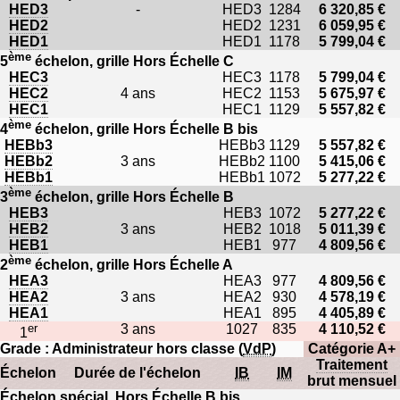
HED3
-
HED3
1284
6 320,85 €
HED2
HED2
1231
6 059,95 €
HED1
HED1
1178
5 799,04 €
ème
5
échelon, grille Hors Échelle C
HEC3
HEC3
1178
5 799,04 €
HEC2
4 ans
HEC2
1153
5 675,97 €
HEC1
HEC1
1129
5 557,82 €
ème
4
échelon, grille Hors Échelle B bis
HEBb3
HEBb3
1129
5 557,82 €
HEBb2
3 ans
HEBb2
1100
5 415,06 €
HEBb1
HEBb1
1072
5 277,22 €
ème
3
échelon, grille Hors Échelle B
HEB3
HEB3
1072
5 277,22 €
HEB2
3 ans
HEB2
1018
5 011,39 €
HEB1
HEB1
977
4 809,56 €
ème
2
échelon, grille Hors Échelle A
HEA3
HEA3
977
4 809,56 €
HEA2
3 ans
HEA2
930
4 578,19 €
HEA1
HEA1
895
4 405,89 €
er
3 ans
1027
835
4 110,52 €
1
Grade : Administrateur hors classe (
VdP
)
Catégorie A+
Traitement
Échelon
Durée de l'échelon
IB
IM
brut mensuel
Échelon spécial, Hors Échelle B bis