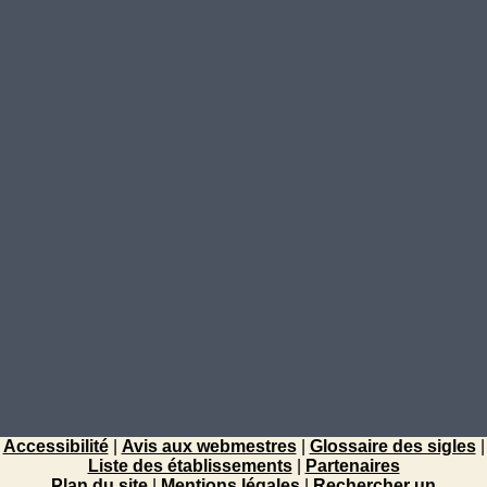
Accessibilité
|
Avis aux webmestres
|
Glossaire des sigles
|
Liste des établissements
|
Partenaires
Plan du site
|
Mentions légales
|
Rechercher un