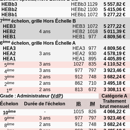
HEBb3
HEBb3
1129
5 557,82 €
HEBb2
HEBb2
1100
5 415,06 €
HEBb1
HEBb1
1072
5 277,22 €
ème
7
échelon, grille Hors Échelle B
HEB3
HEB3
1072
5 277,22 €
HEB2
4 ans
HEB2
1018
5 011,39 €
HEB1
HEB1
977
4 809,56 €
ème
6
échelon, grille Hors Échelle A
HEA3
HEA3
977
4 809,56 €
HEA2
3 ans
HEA2
930
4 578,19 €
HEA1
HEA1
895
4 405,89 €
ème
3 ans
1027
835
4 110,52 €
5
ème
3 ans
977
797
3 923,46 €
4
ème
2 ans
912
748
3 682,24 €
3
ème
2 ans
862
710
3 495,18 €
2
er
2 ans
813
672
3 308,11 €
1
Grade : Administrateur (
VdP
)
Catégorie A
Traitement
Échelon
Durée de l'échelon
IB
IM
brut mensuel
ème
-
1015
826
4 066,22 €
10
ème
3 ans
977
797
3 923,46 €
9
ème
2 ans
912
748
3 682,24 €
8