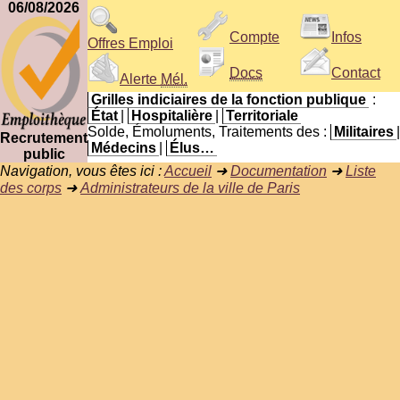
06/08/2026
Compte
Infos
Offres Emploi
Docs
Contact
Alerte
Mél.
Grilles indiciaires de la fonction publique
:
État
|
Hospitalière
|
Territoriale
Solde, Émoluments, Traitements des :
Militaires
|
Recrutement
Médecins
|
Élus…
public
Navigation, vous êtes ici :
Accueil
➜
Documentation
➜
Liste
des corps
➜
Administrateurs de la ville de Paris