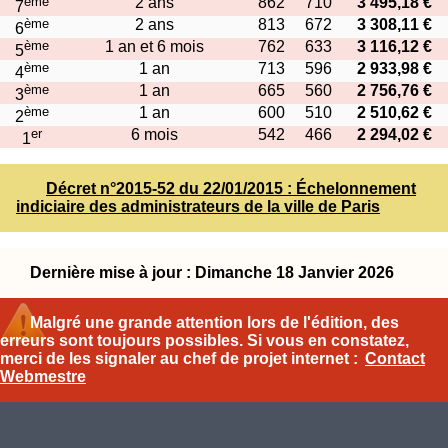
ème
2 ans
862
710
3 495,18 €
7
ème
2 ans
813
672
3 308,11 €
6
ème
1 an et 6 mois
762
633
3 116,12 €
5
ème
1 an
713
596
2 933,98 €
4
ème
1 an
665
560
2 756,76 €
3
ème
1 an
600
510
2 510,62 €
2
er
6 mois
542
466
2 294,02 €
1
Décret n°2015-52 du 22/01/2015 : Échelonnement
indiciaire des administrateurs de la ville de Paris
Dernière mise à jour : Dimanche 18 Janvier 2026
Malgré une grande attention lors de l'édition, des
erreurs sont toujours possibles. Si vous en constatez,
merci de les signaler au chef de projet internet :
Contact
Webmestre