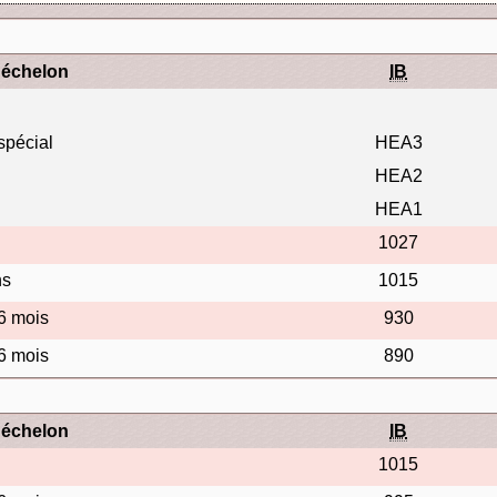
'échelon
IB
spécial
HEA3
HEA2
HEA1
1027
ns
1015
 6 mois
930
 6 mois
890
'échelon
IB
1015