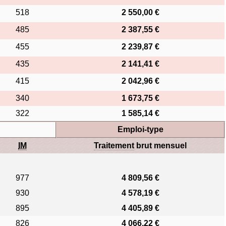
518
2 550,00 €
485
2 387,55 €
455
2 239,87 €
435
2 141,41 €
415
2 042,96 €
340
1 673,75 €
322
1 585,14 €
Emploi-type
IM
Traitement
brut mensuel
977
4 809,56 €
930
4 578,19 €
895
4 405,89 €
826
4 066,22 €