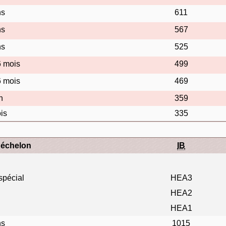
ns
611
ns
567
ns
525
6 mois
499
6 mois
469
n
359
is
335
'échelon
IB
spécial
HEA3
HEA2
HEA1
ns
1015