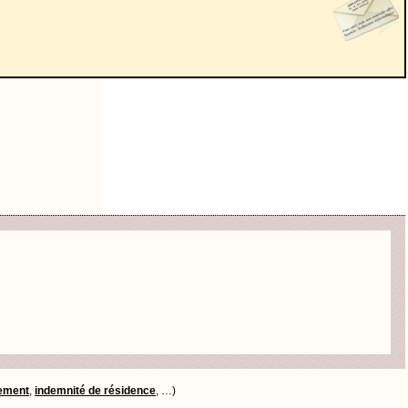
tement
,
indemnité de résidence
, …)