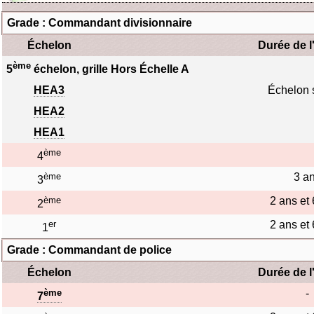
Grade : Commandant divisionnaire
Échelon
Durée de l
ème
5
échelon, grille Hors Échelle A
HEA3
Échelon 
HEA2
HEA1
ème
4
ème
3 a
3
ème
2 ans et
2
er
2 ans et
1
Grade : Commandant de police
Échelon
Durée de l
ème
-
7