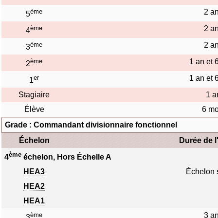
ème
2 a
5
ème
2 a
4
ème
2 a
3
ème
1 an et 
2
er
1 an et 
1
Stagiaire
1 a
Élève
6 mo
Grade : Commandant divisionnaire fonctionnel
Échelon
Durée de l
ème
4
échelon, Hors Échelle A
HEA3
Échelon 
HEA2
HEA1
ème
3 a
3