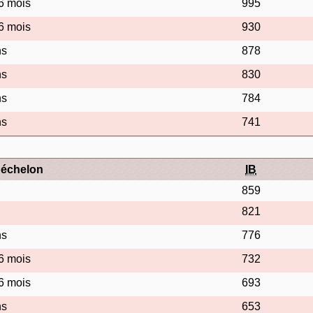
 6 mois
995
 6 mois
930
ns
878
ns
830
ns
784
ns
741
'échelon
IB
859
821
ns
776
 6 mois
732
 6 mois
693
ns
653