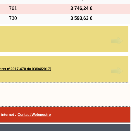
761
3 746,24 €
730
3 593,63 €
cret n°2017-470 du 03/04/2017]
 internet :
Contact Webmestre