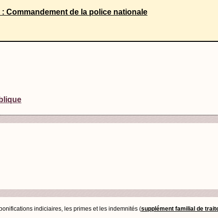
ire : Commandement de la police nationale
blique
nifications indiciaires, les primes et les indemnités (
supplément familial de trai