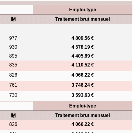
Emploi-type
IM
Traitement
brut mensuel
977
4 809,56 €
930
4 578,19 €
895
4 405,89 €
835
4 110,52 €
826
4 066,22 €
761
3 746,24 €
730
3 593,63 €
Emploi-type
IM
Traitement
brut mensuel
826
4 066,22 €