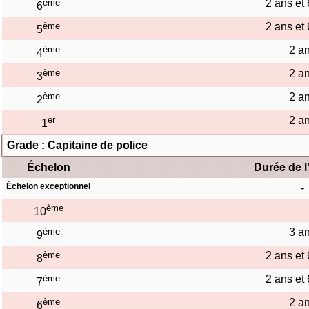
ème
2 ans et
6
ème
2 ans et
5
ème
2 a
4
ème
2 a
3
ème
2 a
2
er
2 a
1
Grade : Capitaine de police
Échelon
Durée de l
Échelon exceptionnel
-
ème
10
ème
3 a
9
ème
2 ans et
8
ème
2 ans et
7
ème
2 a
6