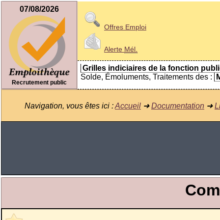
07/08/2026
Offres Emploi
Alerte
Mél.
Grilles indiciaires de la fonction publ
Solde, Émoluments, Traitements des :
M
Recrutement public
Navigation, vous êtes ici :
Accueil
➜
Documentation
➜
L
Comm