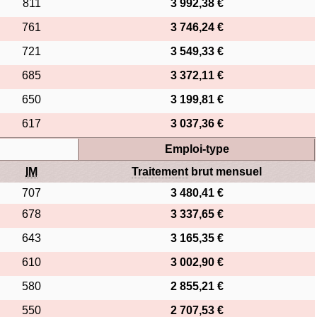
811
3 992,38 €
761
3 746,24 €
721
3 549,33 €
685
3 372,11 €
650
3 199,81 €
617
3 037,36 €
Emploi-type
IM
Traitement
brut mensuel
707
3 480,41 €
678
3 337,65 €
643
3 165,35 €
610
3 002,90 €
580
2 855,21 €
550
2 707,53 €