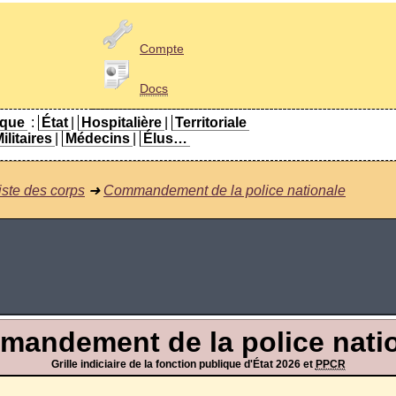
Compte
Docs
ique
:
État
|
Hospitalière
|
Territoriale
ilitaires
|
Médecins
|
Élus…
iste des corps
➜
Commandement de la police nationale
andement de la police nati
Grille indiciaire de la fonction publique d'État 2026 et
PPCR