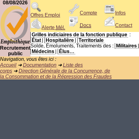
08/08/2026
Compte
Infos
Offres Emploi
Docs
Contact
Alerte
Mél.
Grilles indiciaires de la fonction publique
:
État
|
Hospitalière
|
Territoriale
Solde, Émoluments, Traitements des :
Militaires
|
Recrutement
Médecins
|
Élus…
public
Navigation, vous êtes ici :
Accueil
➜
Documentation
➜
Liste des
corps
➜
Direction Générale de la Concurrence, de
la Consommation et de la Répression des Fraudes