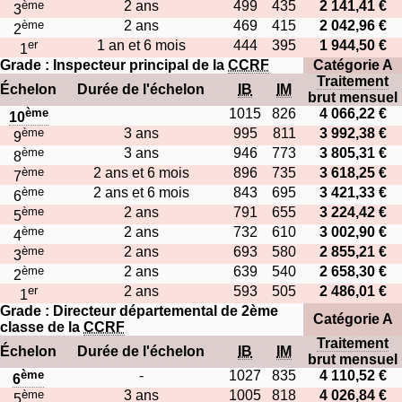
ème
2 ans
499
435
2 141,41 €
3
ème
2 ans
469
415
2 042,96 €
2
er
1 an et 6 mois
444
395
1 944,50 €
1
Grade : Inspecteur principal de la
CCRF
Catégorie A
Traitement
Échelon
Durée de l'échelon
IB
IM
brut mensuel
ème
1015
826
4 066,22 €
10
ème
3 ans
995
811
3 992,38 €
9
ème
3 ans
946
773
3 805,31 €
8
ème
2 ans et 6 mois
896
735
3 618,25 €
7
ème
2 ans et 6 mois
843
695
3 421,33 €
6
ème
2 ans
791
655
3 224,42 €
5
ème
2 ans
732
610
3 002,90 €
4
ème
2 ans
693
580
2 855,21 €
3
ème
2 ans
639
540
2 658,30 €
2
er
2 ans
593
505
2 486,01 €
1
Grade : Directeur départemental de 2ème
Catégorie A
classe de la
CCRF
Traitement
Échelon
Durée de l'échelon
IB
IM
brut mensuel
ème
-
1027
835
4 110,52 €
6
ème
3 ans
1005
818
4 026,84 €
5