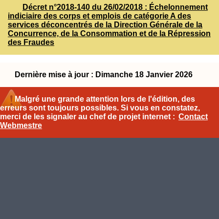
Décret n°2018-140 du 26/02/2018 : Échelonnement
indiciaire des corps et emplois de catégorie A des
services déconcentrés de la Direction Générale de la
Concurrence, de la Consommation et de la Répression
des Fraudes
Dernière mise à jour : Dimanche 18 Janvier 2026
Malgré une grande attention lors de l'édition, des
erreurs sont toujours possibles. Si vous en constatez,
merci de les signaler au chef de projet internet :
Contact
Webmestre