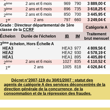
ème
2 ans et 6 mois
969
790
3 889,00 €
4
ème
2 ans et 6 mois
896
735
3 618,25 €
3
ème
2 ans et 6 mois
850
700
3 445,95 €
2
er
2 ans
797
660
3 249,04 €
1
Grade : Directeur départemental de 1ère
Catégorie A
classe de la
CCRF
Traitement
Échelon
Durée de l'échelon
IB
IM
brut mensuel
ème
3
échelon, Hors Échelle A
HEA3
-
HEA3
977
4 809,56 €
HEA2
HEA2
930
4 578,19 €
HEA1
HEA1
895
4 405,89 €
ème
2 ans et 6 mois
1027
835
4 110,52 €
2
er
2 ans
1005
818
4 026,84 €
1
Décret n°2007-119 du 30/01/2007 : statut des
agents de catégorie A des services déconcentrés de la
direction générale de la concurrence, de la
consommation et de la répression des fraudes.