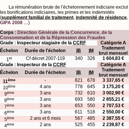
La rémunération brute de l'échelonnement indiciaire exclut
les bonifications indiciaires, les primes et les indemnités
(
supplément familial de traitement
,
indemnité de résidence
,
GIPA 2008
…)
Corps :
Direction Générale de la Concurrence, de la
Consommation et de la Répression des Fraudes
Grade : Inspecteur stagiaire de la
CCRF
Catégorie A
Traitement
Échelon
Durée de l'échelon
IB
IM
brut mensuel
er
Cf décret 2007-119
340
326
1 604,83 €
1
Grade : Inspecteur de la
CCRF
Catégorie A
Traitement
Échelon
Durée de l'échelon
IB
IM
brut mensuel
ème
-
821
678
3 337,65 €
11
ème
4 ans
778
645
3 175,20 €
10
ème
3 ans
732
610
3 002,90 €
9
ème
3 ans
693
580
2 855,21 €
8
ème
3 ans
653
550
2 707,53 €
7
ème
3 ans
611
518
2 550,00 €
6
ème
2 ans et 6 mois
567
485
2 387,55 €
5
ème
2 ans
525
455
2 239,87 €
4