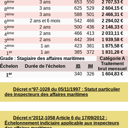
ème
3 ans
653
550
2 707,53 €
9
ème
3 ans
625
529
2 604,15 €
8
ème
3 ans
588
501
2 466,31 €
7
ème
2 ans et 6 mois
542
466
2 294,02 €
6
ème
2 ans
500
436
2 146,33 €
5
ème
2 ans
466
413
2 033,11 €
4
ème
2 ans
442
394
1 939,58 €
3
ème
1 an
423
381
1 875,58 €
2
er
1 an
385
372
1 831,28 €
1
Grade : Stagiaire des affaires maritimes
Catégorie A
Traitement
Échelon
Durée de l'échelon
IB
IM
brut mensuel
er
340
326
1 604,83 €
1
Décret n°97-1028 du 05/11/1997 : Statut particulier
des inspecteurs des affaires maritimes
Décret n°2012-1058 Article 6 du 17/09/2012 :
Échelonnement indiciaire applicable aux inspecteurs