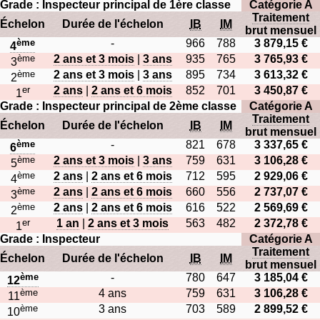
Grade : Inspecteur principal de 1ère classe
Catégorie A
Traitement
Échelon
Durée de l'échelon
IB
IM
brut mensuel
ème
-
966
788
3 879,15 €
4
ème
2 ans et 3 mois
|
3 ans
935
765
3 765,93 €
3
ème
2 ans et 3 mois
|
3 ans
895
734
3 613,32 €
2
er
2 ans
|
2 ans et 6 mois
852
701
3 450,87 €
1
Grade : Inspecteur principal de 2ème classe
Catégorie A
Traitement
Échelon
Durée de l'échelon
IB
IM
brut mensuel
ème
-
821
678
3 337,65 €
6
ème
2 ans et 3 mois
|
3 ans
759
631
3 106,28 €
5
ème
2 ans
|
2 ans et 6 mois
712
595
2 929,06 €
4
ème
2 ans
|
2 ans et 6 mois
660
556
2 737,07 €
3
ème
2 ans
|
2 ans et 6 mois
616
522
2 569,69 €
2
er
1 an
|
2 ans et 3 mois
563
482
2 372,78 €
1
Grade : Inspecteur
Catégorie A
Traitement
Échelon
Durée de l'échelon
IB
IM
brut mensuel
ème
-
780
647
3 185,04 €
12
ème
4 ans
759
631
3 106,28 €
11
ème
3 ans
703
589
2 899,52 €
10