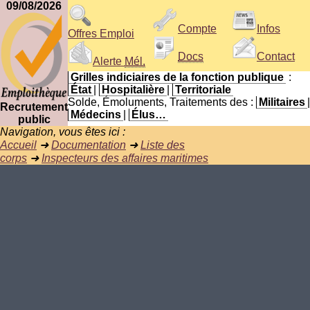
09/08/2026
Compte
Infos
Offres Emploi
Docs
Contact
Alerte
Mél.
Grilles indiciaires de la fonction publique
:
État
|
Hospitalière
|
Territoriale
Solde, Émoluments, Traitements des :
Militaires
|
Recrutement
Médecins
|
Élus…
public
Navigation, vous êtes ici :
Accueil
➜
Documentation
➜
Liste des
corps
➜
Inspecteurs des affaires maritimes