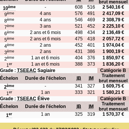
brut mensuel
ème
-
608
516
2 540,16 €
10
ème
4 ans
576
491
2 417,09 €
9
ème
4 ans
546
469
2 308,79 €
8
ème
3 ans
521
452
2 225,10 €
7
ème
2 ans et 6 mois
498
434
2 136,49 €
6
ème
2 ans et 6 mois
475
418
2 057,72 €
5
ème
2 ans
452
401
1 974,04 €
4
ème
2 ans
431
386
1 900,19 €
3
ème
1 an et 6 mois
404
376
1 850,97 €
2
er
1 an et 6 mois
388
373
1 836,20 €
1
Grade :
TSEEAC
Sagiaire
Catégorie B
Traitement
Échelon
Durée de l'échelon
IB
IM
brut mensuel
ème
-
341
327
1 609,75 €
2
er
1 an
333
321
1 580,21 €
1
Grade :
TSEEAC
Élève
Catégorie B
Traitement
Échelon
Durée de l'échelon
IB
IM
brut mensuel
er
1 an
325
319
1 570,37 €
1