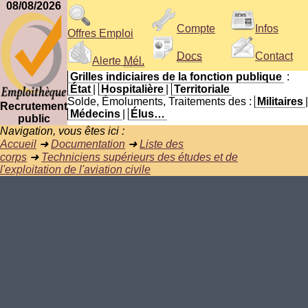
08/08/2026
Compte
Infos
Offres Emploi
Docs
Contact
Alerte
Mél.
Grilles indiciaires de la fonction publique
:
État
|
Hospitalière
|
Territoriale
Solde, Émoluments, Traitements des :
Militaires
|
Recrutement
Médecins
|
Élus…
public
Navigation, vous êtes ici :
Accueil
➜
Documentation
➜
Liste des
corps
➜
Techniciens supérieurs des études et de
l'exploitation de l'aviation civile