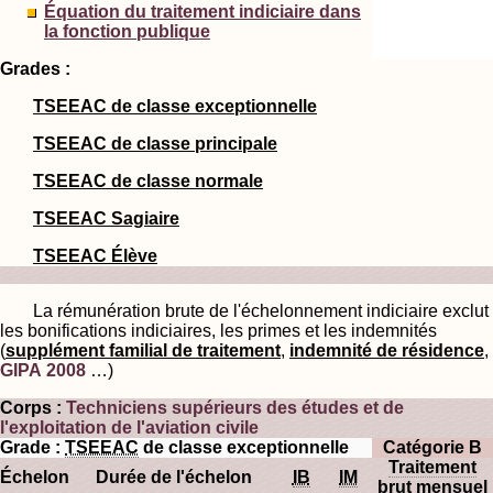
Équation du traitement indiciaire dans
la fonction publique
Grades :
TSEEAC de classe exceptionnelle
TSEEAC de classe principale
TSEEAC de classe normale
TSEEAC Sagiaire
TSEEAC Élève
La rémunération brute de l'échelonnement indiciaire exclut
les bonifications indiciaires, les primes et les indemnités
(
supplément familial de traitement
,
indemnité de résidence
,
GIPA 2008
…)
Corps :
Techniciens supérieurs des études et de
l'exploitation de l'aviation civile
Grade :
TSEEAC
de classe exceptionnelle
Catégorie B
Traitement
Échelon
Durée de l'échelon
IB
IM
brut mensuel