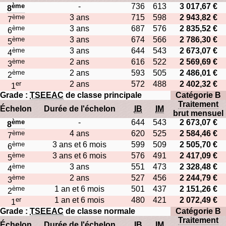
ème
-
736
613
3 017,67 €
8
ème
3 ans
715
598
2 943,82 €
7
ème
3 ans
687
576
2 835,52 €
6
ème
3 ans
674
566
2 786,30 €
5
ème
3 ans
644
543
2 673,07 €
4
ème
2 ans
616
522
2 569,69 €
3
ème
2 ans
593
505
2 486,01 €
2
er
2 ans
572
488
2 402,32 €
1
Grade :
TSEEAC
de classe principale
Catégorie B
Traitement
Échelon
Durée de l'échelon
IB
IM
brut mensuel
ème
-
644
543
2 673,07 €
8
ème
4 ans
620
525
2 584,46 €
7
ème
3 ans et 6 mois
599
509
2 505,70 €
6
ème
3 ans et 6 mois
576
491
2 417,09 €
5
ème
3 ans
551
473
2 328,48 €
4
ème
2 ans
527
456
2 244,79 €
3
ème
1 an et 6 mois
501
437
2 151,26 €
2
er
1 an et 6 mois
480
421
2 072,49 €
1
Grade :
TSEEAC
de classe normale
Catégorie B
Traitement
Échelon
Durée de l'échelon
IB
IM