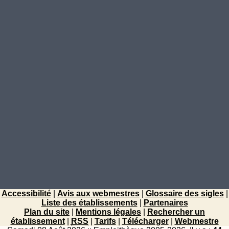
Accessibilité
|
Avis aux webmestres
|
Glossaire des sigles
|
Liste des établissements
|
Partenaires
Plan du site
|
Mentions légales
|
Rechercher un
établissement
|
RSS
|
Tarifs
|
Télécharger
|
Webmestre