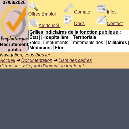
07/08/2026
Compte
Infos
Offres Emploi
Docs
Contact
Alerte
Mél.
Grilles indiciaires de la fonction publique
:
État
|
Hospitalière
|
Territoriale
Solde, Émoluments, Traitements des :
Militaires
|
Recrutement
Médecins
|
Élus…
public
Navigation, vous êtes ici :
Accueil
➜
Documentation
➜
Liste des cadres
d'emplois
➜
Adjoint d'animation territorial