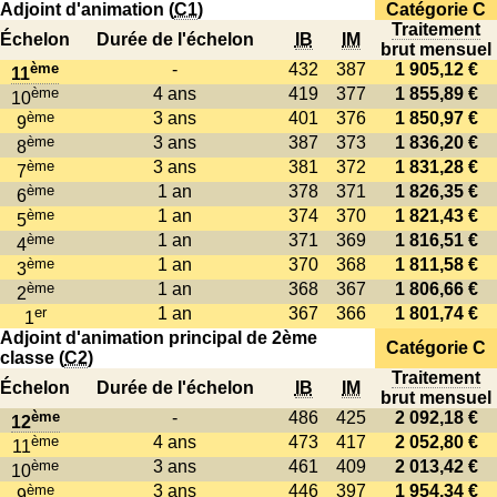
Adjoint d'animation (
C1
)
Catégorie C
Traitement
Échelon
Durée de l'échelon
IB
IM
brut mensuel
ème
-
432
387
1 905,12 €
11
ème
4 ans
419
377
1 855,89 €
10
ème
3 ans
401
376
1 850,97 €
9
ème
3 ans
387
373
1 836,20 €
8
ème
3 ans
381
372
1 831,28 €
7
ème
1 an
378
371
1 826,35 €
6
ème
1 an
374
370
1 821,43 €
5
ème
1 an
371
369
1 816,51 €
4
ème
1 an
370
368
1 811,58 €
3
ème
1 an
368
367
1 806,66 €
2
er
1 an
367
366
1 801,74 €
1
Adjoint d'animation principal de 2ème
Catégorie C
classe (
C2
)
Traitement
Échelon
Durée de l'échelon
IB
IM
brut mensuel
ème
-
486
425
2 092,18 €
12
ème
4 ans
473
417
2 052,80 €
11
ème
3 ans
461
409
2 013,42 €
10
ème
3 ans
446
397
1 954,34 €
9