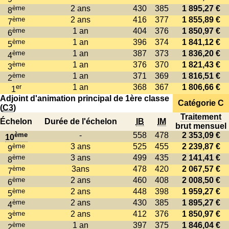
ème
2 ans
430
385
1 895,27 €
8
ème
2 ans
416
377
1 855,89 €
7
ème
1 an
404
376
1 850,97 €
6
ème
1 an
396
374
1 841,12 €
5
ème
1 an
387
373
1 836,20 €
4
ème
1 an
376
370
1 821,43 €
3
ème
1 an
371
369
1 816,51 €
2
er
1 an
368
367
1 806,66 €
1
Adjoint d'animation principal de 1ère classe
Catégorie C
(
C3
)
Traitement
Échelon
Durée de l'échelon
IB
IM
brut mensuel
ème
-
558
478
2 353,09 €
10
ème
3 ans
525
455
2 239,87 €
9
ème
3 ans
499
435
2 141,41 €
8
ème
3ans
478
420
2 067,57 €
7
ème
2 ans
460
408
2 008,50 €
6
ème
2 ans
448
398
1 959,27 €
5
ème
2 ans
430
385
1 895,27 €
4
ème
2 ans
412
376
1 850,97 €
3
ème
1 an
397
375
1 846,04 €
2