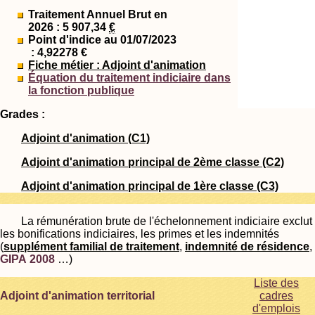
Traitement Annuel Brut en
2026 : 5 907,34
€
Point d'indice au 01/07/2023
: 4,92278 €
Fiche métier : Adjoint d'animation
Équation du traitement indiciaire dans
la fonction publique
Grades :
Adjoint d'animation (C1)
Adjoint d'animation principal de 2ème classe (C2)
Adjoint d'animation principal de 1ère classe (C3)
La rémunération brute de l'échelonnement indiciaire exclut
les bonifications indiciaires, les primes et les indemnités
(
supplément familial de traitement
,
indemnité de résidence
,
GIPA 2008
…)
Liste des
Adjoint d'animation territorial
cadres
d'emplois