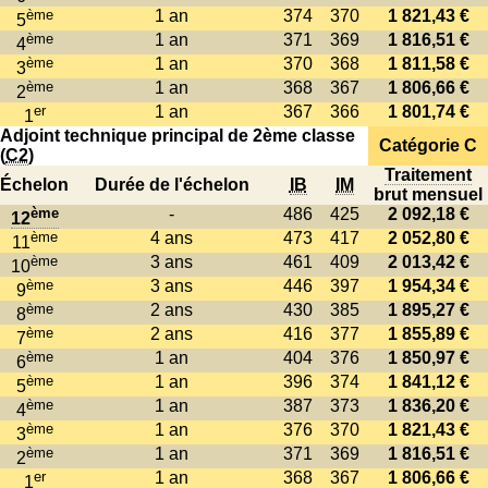
ème
1 an
374
370
1 821,43 €
5
ème
1 an
371
369
1 816,51 €
4
ème
1 an
370
368
1 811,58 €
3
ème
1 an
368
367
1 806,66 €
2
er
1 an
367
366
1 801,74 €
1
Adjoint technique principal de 2ème classe
Catégorie C
(
C2
)
Traitement
Échelon
Durée de l'échelon
IB
IM
brut mensuel
ème
-
486
425
2 092,18 €
12
ème
4 ans
473
417
2 052,80 €
11
ème
3 ans
461
409
2 013,42 €
10
ème
3 ans
446
397
1 954,34 €
9
ème
2 ans
430
385
1 895,27 €
8
ème
2 ans
416
377
1 855,89 €
7
ème
1 an
404
376
1 850,97 €
6
ème
1 an
396
374
1 841,12 €
5
ème
1 an
387
373
1 836,20 €
4
ème
1 an
376
370
1 821,43 €
3
ème
1 an
371
369
1 816,51 €
2
er
1 an
368
367
1 806,66 €
1