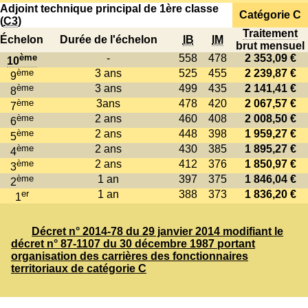
Adjoint technique principal de 1ère classe
Catégorie C
(
C3
)
Traitement
Échelon
Durée de l'échelon
IB
IM
brut mensuel
ème
-
558
478
2 353,09 €
10
ème
3 ans
525
455
2 239,87 €
9
ème
3 ans
499
435
2 141,41 €
8
ème
3ans
478
420
2 067,57 €
7
ème
2 ans
460
408
2 008,50 €
6
ème
2 ans
448
398
1 959,27 €
5
ème
2 ans
430
385
1 895,27 €
4
ème
2 ans
412
376
1 850,97 €
3
ème
1 an
397
375
1 846,04 €
2
er
1 an
388
373
1 836,20 €
1
Décret n° 2014-78 du 29 janvier 2014 modifiant le
décret n° 87-1107 du 30 décembre 1987 portant
organisation des carrières des fonctionnaires
territoriaux de catégorie C