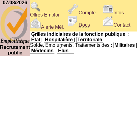
07/08/2026
Compte
Infos
Offres Emploi
Docs
Contact
Alerte
Mél.
Grilles indiciaires de la fonction publique
:
État
|
Hospitalière
|
Territoriale
Solde, Émoluments, Traitements des :
Militaires
|
Recrutement
Médecins
|
Élus…
public