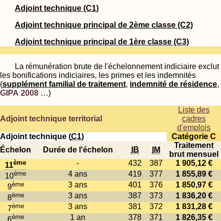
Adjoint technique (C1)
Adjoint technique principal de 2ème classe (C2)
Adjoint technique principal de 1ère classe (C3)
La rémunération brute de l'échelonnement indiciaire exclut
les bonifications indiciaires, les primes et les indemnités
(
supplément familial de traitement
,
indemnité de résidence
,
GIPA 2008
…)
Liste des
Adjoint technique territorial
cadres
d'emplois
Adjoint technique (
C1
)
Catégorie C
Traitement
Échelon
Durée de l'échelon
IB
IM
brut mensuel
ème
-
432
387
1 905,12 €
11
ème
4 ans
419
377
1 855,89 €
10
ème
3 ans
401
376
1 850,97 €
9
ème
3 ans
387
373
1 836,20 €
8
ème
3 ans
381
372
1 831,28 €
7
ème
1 an
378
371
1 826,35 €
6