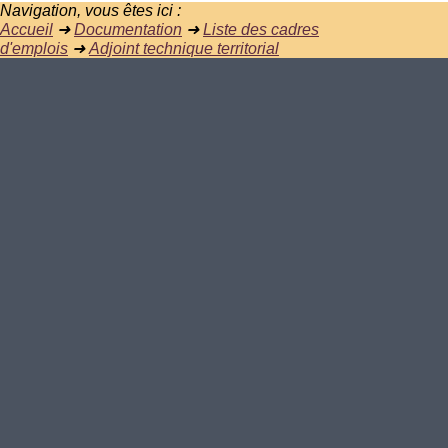
Navigation, vous êtes ici :
Accueil
➜
Documentation
➜
Liste des cadres
d'emplois
➜
Adjoint technique territorial