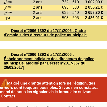
ème
2 ans
732
610
3 002,90 €
4
ème
2 ans
693
580
2 855,21 €
3
ème
2 ans
639
540
2 658,30 €
2
er
2 ans
593
505
2 486,01 €
1
Décret n°2006-1392 du 17/11/2006 : Cadre
d'emplois des directeurs de police municipale
Décret n°2006-1393 du 17/11/2006 :
Échelonnement indiciaire des directeurs de police
municipale [Modifié par Décret n°2017-357 du
20/03/2017]
Malgré une grande attention lors de l'édition, des
erreurs sont toujours possibles. Si vous en constatez,
merci de nous les signaler via le formulaire suivant :
Contact