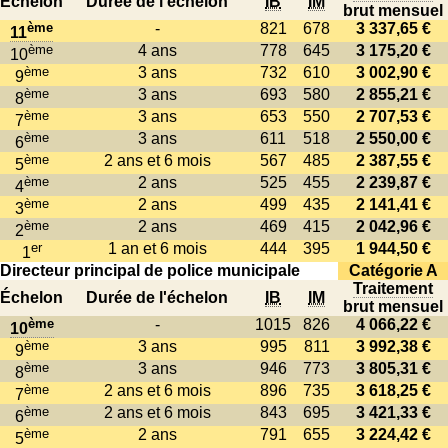
Échelon
Durée de l'échelon
IB
IM
brut mensuel
ème
-
821
678
3 337,65 €
11
ème
4 ans
778
645
3 175,20 €
10
ème
3 ans
732
610
3 002,90 €
9
ème
3 ans
693
580
2 855,21 €
8
ème
3 ans
653
550
2 707,53 €
7
ème
3 ans
611
518
2 550,00 €
6
ème
2 ans et 6 mois
567
485
2 387,55 €
5
ème
2 ans
525
455
2 239,87 €
4
ème
2 ans
499
435
2 141,41 €
3
ème
2 ans
469
415
2 042,96 €
2
er
1 an et 6 mois
444
395
1 944,50 €
1
Directeur principal de police municipale
Catégorie A
Traitement
Échelon
Durée de l'échelon
IB
IM
brut mensuel
ème
-
1015
826
4 066,22 €
10
ème
3 ans
995
811
3 992,38 €
9
ème
3 ans
946
773
3 805,31 €
8
ème
2 ans et 6 mois
896
735
3 618,25 €
7
ème
2 ans et 6 mois
843
695
3 421,33 €
6
ème
2 ans
791
655
3 224,42 €
5