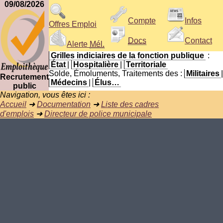
09/08/2026
Compte
Infos
Offres Emploi
Docs
Contact
Alerte
Mél.
Grilles indiciaires de la fonction publique
:
État
|
Hospitalière
|
Territoriale
Solde, Émoluments, Traitements des :
Militaires
|
Recrutement
Médecins
|
Élus…
public
Navigation, vous êtes ici :
Accueil
➜
Documentation
➜
Liste des cadres
d'emplois
➜
Directeur de police municipale