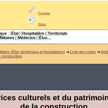
Compte
Docs
ique
:
État
|
Hospitalière
|
Territoriale
ilitaires
|
Médecins
|
Élus…
étiers (État, territoriaux et hospitaliers)
➜
Liste des corps
➜
Ingé
a construction
ices culturels et du patrimo
de la construction