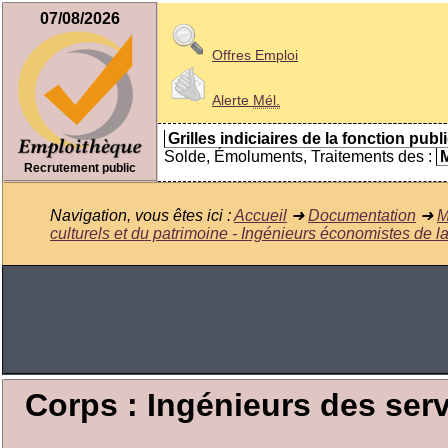
07/08/2026
Offres Emploi
Alerte
Mél.
Grilles indiciaires de la fonction publ
Solde, Émoluments, Traitements des :
M
Recrutement public
Navigation, vous êtes ici :
Accueil
➜
Documentation
➜
M
culturels et du patrimoine - Ingénieurs économistes de l
Corps : Ingénieurs des serv