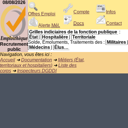
08/08/2026
Compte
Infos
Offres Emploi
Docs
Contact
Alerte
Mél.
Grilles indiciaires de la fonction publique
:
État
|
Hospitalière
|
Territoriale
Solde, Émoluments, Traitements des :
Militaires
|
Recrutement
Médecins
|
Élus…
public
Navigation, vous êtes ici :
Accueil
➜
Documentation
➜
Métiers (État,
territoriaux et hospitaliers)
➜
Liste des
corps
➜
Inspecteurs DGDDI