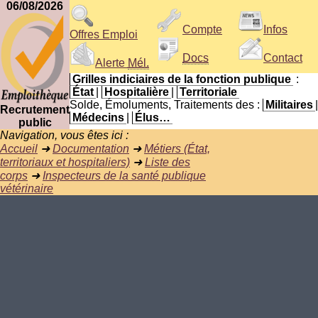
06/08/2026
Compte
Infos
Offres Emploi
Docs
Contact
Alerte
Mél.
Grilles indiciaires de la fonction publique
:
État
|
Hospitalière
|
Territoriale
Solde, Émoluments, Traitements des :
Militaires
|
Recrutement
Médecins
|
Élus…
public
Navigation, vous êtes ici :
Accueil
➜
Documentation
➜
Métiers (État,
territoriaux et hospitaliers)
➜
Liste des
corps
➜
Inspecteurs de la santé publique
vétérinaire