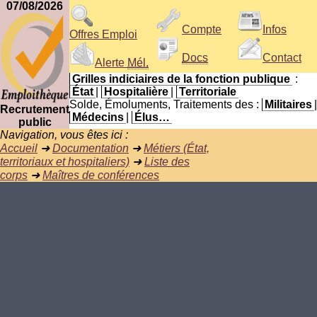
07/08/2026
Compte
Infos
Offres Emploi
Docs
Contact
Alerte
Mél.
Grilles indiciaires de la fonction publique
:
État
|
Hospitalière
|
Territoriale
Solde, Émoluments, Traitements des :
Militaires
|
Recrutement
Médecins
|
Élus…
public
Navigation, vous êtes ici :
Accueil
➜
Documentation
➜
Métiers (État,
territoriaux et hospitaliers)
➜
Liste des
corps
➜
Maîtres de conférences