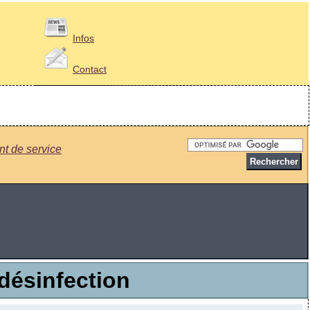
Infos
Contact
t de service
 désinfection