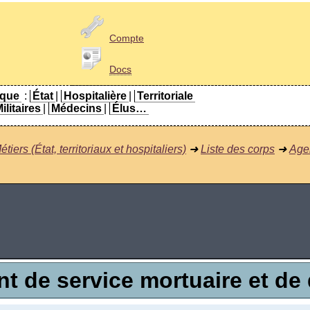
Compte
Docs
ique
:
État
|
Hospitalière
|
Territoriale
ilitaires
|
Médecins
|
Élus…
étiers (État, territoriaux et hospitaliers)
➜
Liste des corps
➜
Agen
t de service mortuaire et de