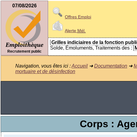
07/08/2026
Offres Emploi
Alerte
Mél.
Grilles indiciaires de la fonction publ
Solde, Émoluments, Traitements des :
M
Recrutement public
Navigation, vous êtes ici :
Accueil
➜
Documentation
➜
M
mortuaire et de désinfection
Corps : Agen