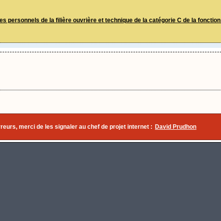
s personnels de la filière ouvrière et technique de la catégorie C de la fonction
eurs, merci de les signaler au chef de projet internet :
David Prudhon