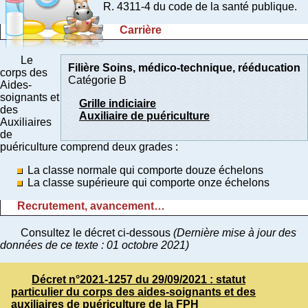
R. 4311-4 du code de la santé publique.
Carrière
Le
Filière Soins, médico-technique, rééducation
corps des
Catégorie B
Aides-
soignants et
Grille indiciaire
des
Auxiliaire de puériculture
Auxiliaires
de
puériculture comprend deux grades :
La classe normale qui comporte douze échelons
La classe supérieure qui comporte onze échelons
Recrutement, avancement…
Consultez le décret ci-dessous
(Dernière mise à jour des
données de ce texte : 01 octobre 2021)
Décret n°2021-1257 du 29/09/2021 : statut
particulier du corps des aides-soignants et des
auxiliaires de puériculture de la FPH