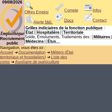
09/08/2026
Compte
Infos
Offres Emploi
Docs
Contact
Alerte
Mél.
Grilles indiciaires de la fonction publique
:
État
|
Hospitalière
|
Territoriale
Solde, Émoluments, Traitements des :
Militaires
|
Recrutement
Médecins
|
Élus…
public
Navigation, vous êtes ici :
Accueil
➜
Documentation
➜
Métiers (État,
territoriaux et hospitaliers)
➜
Liste des
corps
➜
Auxiliaire de puériculture