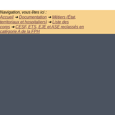
Navigation, vous êtes ici :
Accueil
➜
Documentation
➜
Métiers (État,
territoriaux et hospitaliers)
➜
Liste des
corps
➜
CESF, ETS, EJE et ASE reclassés en
catégorie A de la FPH