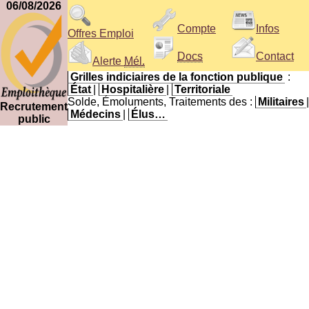
06/08/2026
Compte
Infos
Offres Emploi
Docs
Contact
Alerte
Mél.
Grilles indiciaires de la fonction publique
:
État
|
Hospitalière
|
Territoriale
Solde, Émoluments, Traitements des :
Militaires
|
Recrutement
Médecins
|
Élus…
public