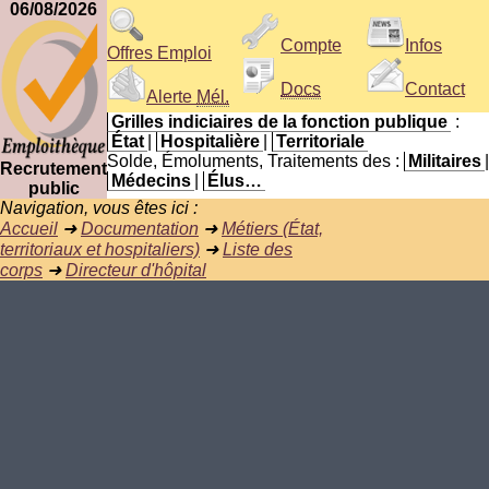
06/08/2026
Compte
Infos
Offres Emploi
Docs
Contact
Alerte
Mél.
Grilles indiciaires de la fonction publique
:
État
|
Hospitalière
|
Territoriale
Solde, Émoluments, Traitements des :
Militaires
|
Recrutement
Médecins
|
Élus…
public
Navigation, vous êtes ici :
Accueil
➜
Documentation
➜
Métiers (État,
territoriaux et hospitaliers)
➜
Liste des
corps
➜
Directeur d'hôpital