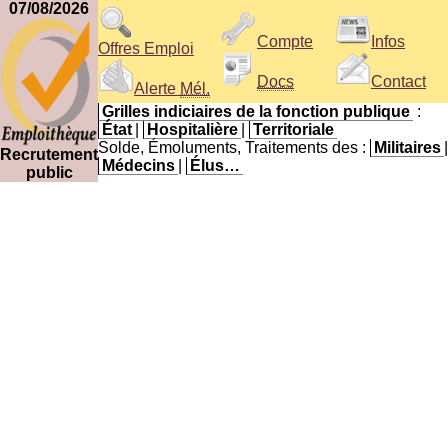
07/08/2026
Compte
Infos
Offres Emploi
Docs
Contact
Alerte
Mél.
Grilles indiciaires de la fonction publique
:
État
|
Hospitalière
|
Territoriale
Solde, Émoluments, Traitements des :
Militaires
|
Recrutement
Médecins
|
Élus…
public