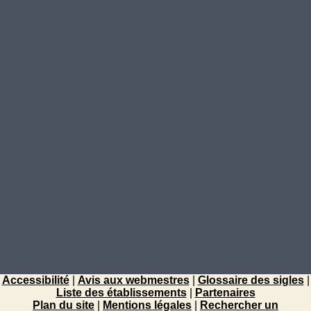
Accessibilité
|
Avis aux webmestres
|
Glossaire des sigles
|
Liste des établissements
|
Partenaires
Plan du site
|
Mentions légales
|
Rechercher un