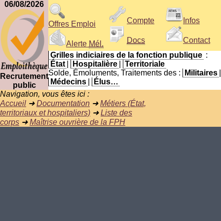
06/08/2026
Compte
Infos
Offres Emploi
Docs
Contact
Alerte
Mél.
Grilles indiciaires de la fonction publique
:
État
|
Hospitalière
|
Territoriale
Solde, Émoluments, Traitements des :
Militaires
|
Recrutement
Médecins
|
Élus…
public
Navigation, vous êtes ici :
Accueil
➜
Documentation
➜
Métiers (État,
territoriaux et hospitaliers)
➜
Liste des
corps
➜
Maîtrise ouvrière de la FPH