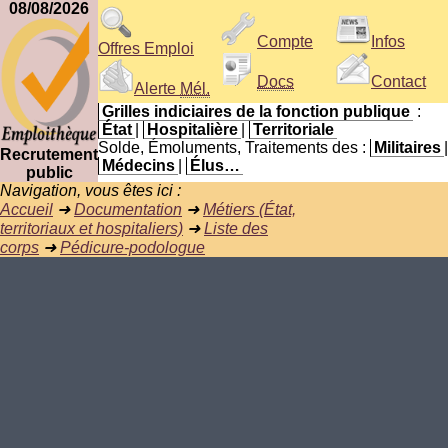
08/08/2026
Compte
Infos
Offres Emploi
Docs
Contact
Alerte
Mél.
Grilles indiciaires de la fonction publique
:
État
|
Hospitalière
|
Territoriale
Solde, Émoluments, Traitements des :
Militaires
|
Recrutement
Médecins
|
Élus…
public
Navigation, vous êtes ici :
Accueil
➜
Documentation
➜
Métiers (État,
territoriaux et hospitaliers)
➜
Liste des
corps
➜
Pédicure-podologue