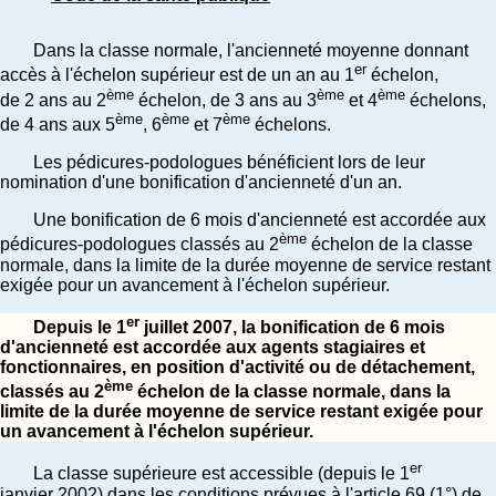
Dans la classe normale, l'ancienneté moyenne donnant
er
accès à l'échelon supérieur est de un an au 1
échelon,
ème
ème
ème
de 2 ans au 2
échelon, de 3 ans au 3
et 4
échelons,
ème
ème
ème
de 4 ans aux 5
, 6
et 7
échelons.
Les pédicures-podologues bénéficient lors de leur
nomination d'une bonification d'ancienneté d'un an.
Une bonification de 6 mois d'ancienneté est accordée aux
ème
pédicures-podologues classés au 2
échelon de la classe
normale, dans la limite de la durée moyenne de service restant
exigée pour un avancement à l'échelon supérieur.
er
Depuis le 1
juillet 2007, la bonification de 6 mois
d'ancienneté est accordée aux agents stagiaires et
fonctionnaires, en position d'activité ou de détachement,
ème
classés au 2
échelon de la classe normale, dans la
limite de la durée moyenne de service restant exigée pour
un avancement à l'échelon supérieur.
er
La classe supérieure est accessible (depuis le 1
janvier 2002) dans les conditions prévues à l'article 69 (1°) de