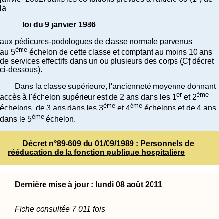
la
loi du 9 janvier 1986
aux pédicures-podologues de classe normale parvenus
ème
au 5
échelon de cette classe et comptant au moins 10 ans
de services effectifs dans un ou plusieurs des corps (
Cf
décret
ci-dessous).
Dans la classe supérieure, l'ancienneté moyenne donnant
er
ème
accès à l'échelon supérieur est de 2 ans dans les 1
et 2
ème
ème
échelons, de 3 ans dans les 3
et 4
échelons et de 4 ans
ème
dans le 5
échelon.
Décret n°89-609 du 01/09/1989 : Personnels de
rééducation de la fonction publique hospitalière
Dernière mise à jour : lundi 08 août 2011
Fiche consultée 7 011 fois