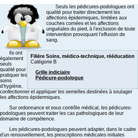
Seuls les pédicures-podologues ont
qualité pour traiter directement les
affections épidermiques, limitées aux
couches cornées et les affections
unguéales du pied, à l'exclusion de toute
intervention provoquant l'effusion de
sang.
Ils ont
Filière Soins, médico-technique, rééducation
également
Catégorie B
seuls
qualité pour
Grille indiciaire
pratiquer les
Pédicure-podologue
soins
d'hygiène,
confectionner et appliquer les semelles destinées à soulager
les affections épidermiques.
Sur ordonnance et sous contrôle médical, les pédicures-
podologues peuvent traiter les cas pathologiques de leur
domaine de compétence.
Les pédicures-podologues peuvent adapter, dans le cadre
d'un renouvellement, les prescriptions médicales initiales