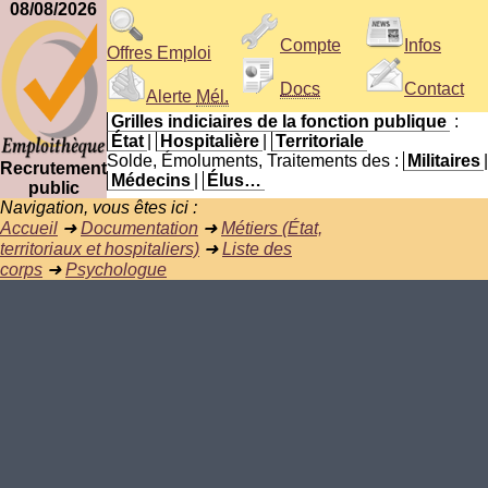
08/08/2026
Compte
Infos
Offres Emploi
Docs
Contact
Alerte
Mél.
Grilles indiciaires de la fonction publique
:
État
|
Hospitalière
|
Territoriale
Solde, Émoluments, Traitements des :
Militaires
|
Recrutement
Médecins
|
Élus…
public
Navigation, vous êtes ici :
Accueil
➜
Documentation
➜
Métiers (État,
territoriaux et hospitaliers)
➜
Liste des
corps
➜
Psychologue