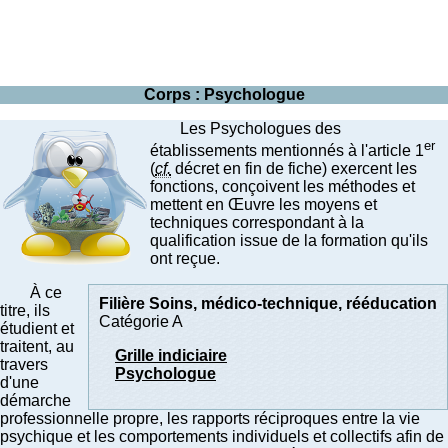
Corps : Psychologue
Les Psychologues des
er
établissements mentionnés à l'article 1
(
cf.
décret en fin de fiche) exercent les
fonctions, conçoivent les méthodes et
mettent en Œuvre les moyens et
techniques correspondant à la
qualification issue de la formation qu'ils
ont reçue.
À ce
Filière Soins, médico-technique, rééducation
titre, ils
Catégorie A
étudient et
traitent, au
Grille indiciaire
travers
Psychologue
d'une
démarche
professionnelle propre, les rapports réciproques entre la vie
psychique et les comportements individuels et collectifs afin de