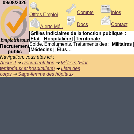
09/08/2026
Compte
Infos
Offres Emploi
Docs
Contact
Alerte
Mél.
Grilles indiciaires de la fonction publique
:
État
|
Hospitalière
|
Territoriale
Solde, Émoluments, Traitements des :
Militaires
|
Recrutement
Médecins
|
Élus…
public
Navigation, vous êtes ici :
Accueil
➜
Documentation
➜
Métiers (État,
territoriaux et hospitaliers)
➜
Liste des
corps
➜
Sage-femme des hôpitaux