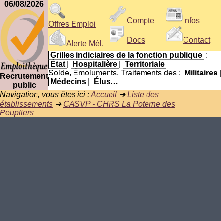
06/08/2026
Compte
Infos
Offres Emploi
Docs
Contact
Alerte
Mél.
Grilles indiciaires de la fonction publique
:
État
|
Hospitalière
|
Territoriale
Solde, Émoluments, Traitements des :
Militaires
|
Recrutement
Médecins
|
Élus…
public
Navigation, vous êtes ici :
Accueil
➜
Liste des
établissements
➜
CASVP - CHRS La Poterne des
Peupliers