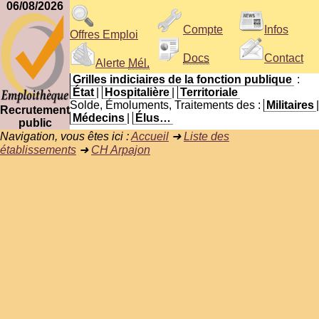
06/08/2026
Compte
Infos
Offres Emploi
Docs
Contact
Alerte
Mél.
Grilles indiciaires de la fonction publique
:
État
|
Hospitalière
|
Territoriale
Solde, Émoluments, Traitements des :
Militaires
|
Recrutement
Médecins
|
Élus…
public
Navigation, vous êtes ici :
Accueil
➜
Liste des
établissements
➜
CH Arpajon