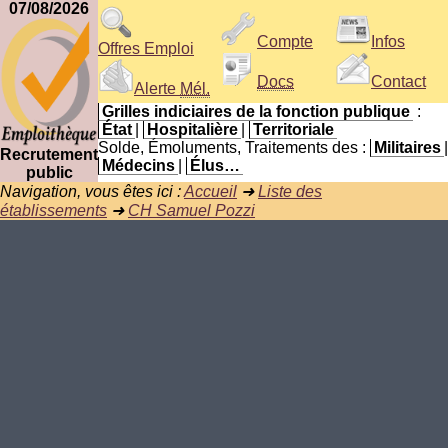
07/08/2026
Compte
Infos
Offres Emploi
Docs
Contact
Alerte
Mél.
Grilles indiciaires de la fonction publique
:
État
|
Hospitalière
|
Territoriale
Solde, Émoluments, Traitements des :
Militaires
|
Recrutement
Médecins
|
Élus…
public
Navigation, vous êtes ici :
Accueil
➜
Liste des
établissements
➜
CH Samuel Pozzi