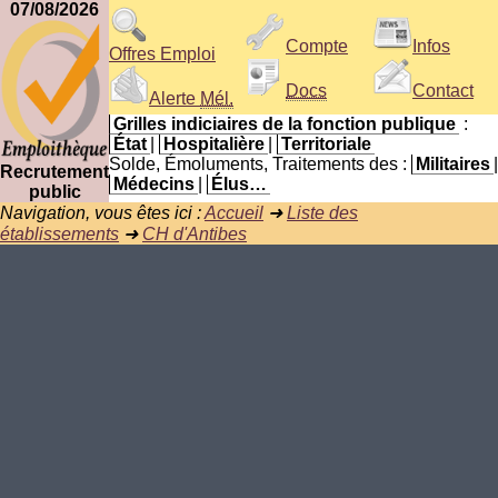
07/08/2026
Compte
Infos
Offres Emploi
Docs
Contact
Alerte
Mél.
Grilles indiciaires de la fonction publique
:
État
|
Hospitalière
|
Territoriale
Solde, Émoluments, Traitements des :
Militaires
|
Recrutement
Médecins
|
Élus…
public
Navigation, vous êtes ici :
Accueil
➜
Liste des
établissements
➜
CH d'Antibes